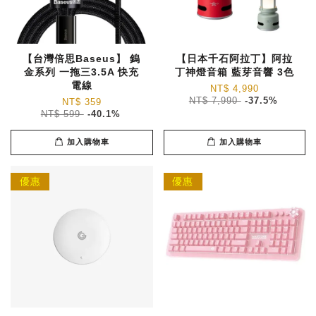
【台灣倍思Baseus】 鎢
【日本千石阿拉丁】阿拉
金系列 一拖三3.5A 快充
丁神燈音箱 藍芽音響 3色
電線
NT$ 4,990
NT$ 7,990
-37.5%
NT$ 359
NT$ 599
-40.1%
加入購物車
加入購物車
優惠
優惠