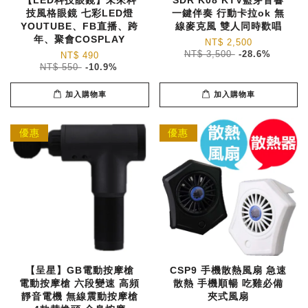
技風格眼鏡 七彩LED燈
一鍵伴奏 行動卡拉ok 無
YOUTUBE、FB直播、跨
線麥克風 雙人同時歡唱
年、聚會COSPLAY
NT$ 2,500
NT$ 3,500
-28.6%
NT$ 490
NT$ 550
-10.9%
加入購物車
加入購物車
優惠
優惠
【呈星】GB電動按摩槍
CSP9 手機散熱風扇 急速
電動按摩槍 六段變速 高頻
散熱 手機順暢 吃雞必備
靜音電機 無線震動按摩槍
夾式風扇