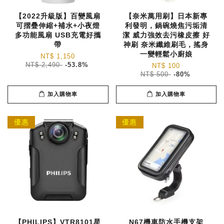
【2022升級版】百變風扇
【奈米萬用刷】日本新專
可摺疊伸縮+補水+小夜燈
利發明，鍋碗燒焦污垢清
多功能風扇 USB充電好攜
潔 威力強效去污橡皮擦 好
帶
神刷 奈米纖維刷毛，搖身
一變輕鬆小廚娘
NT$ 1,150
NT$ 2,490
-53.8%
NT$ 100
NT$ 500
-80%
加入購物車
加入購物車
優惠
優惠
【PHILIPS】VTR8101星
N67機車防水手機支架