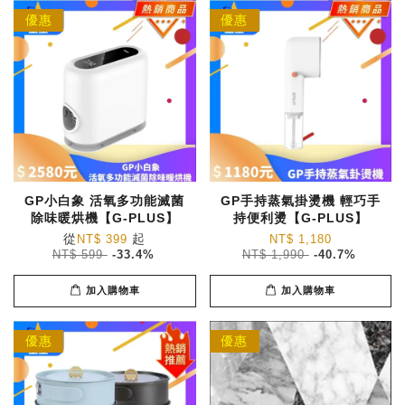
優惠
優惠
GP小白象 活氧多功能滅菌
GP手持蒸氣掛燙機 輕巧手
除味暖烘機【G-PLUS】
持便利燙【G-PLUS】
從
起
NT$ 399
NT$ 1,180
NT$ 599
-33.4%
NT$ 1,990
-40.7%
加入購物車
加入購物車
優惠
優惠