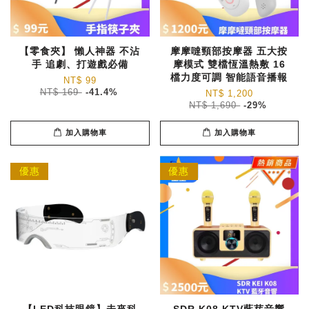
【零食夾】 懶人神器 不沾
摩摩噠頸部按摩器 五大按
手 追劇、打遊戲必備
摩模式 雙檔恆溫熱敷 16
檔力度可調 智能語音播報
NT$ 99
NT$ 169
-41.4%
NT$ 1,200
NT$ 1,690
-29%
加入購物車
加入購物車
優惠
優惠
【LED科技眼鏡】未來科
SDR K08 KTV藍芽音響