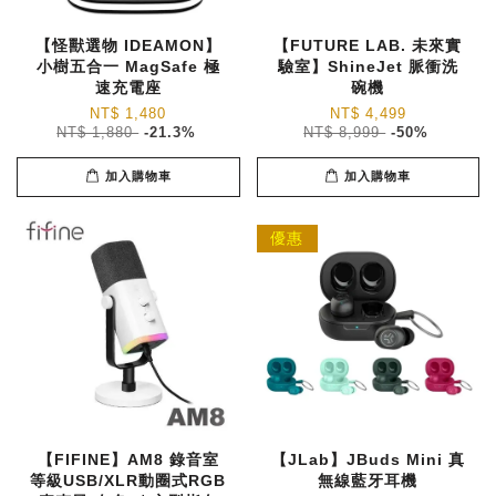
【怪獸選物 IDEAMON】
【FUTURE LAB. 未來實
小樹五合一 MagSafe 極
驗室】ShineJet 脈衝洗
速充電座
碗機
NT$ 1,480
NT$ 4,499
NT$ 1,880
-21.3%
NT$ 8,999
-50%
加入購物車
加入購物車
優惠
【FIFINE】AM8 錄音室
【JLab】JBuds Mini 真
等級USB/XLR動圈式RGB
無線藍牙耳機