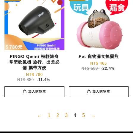
PINGO Qmini 極輕隨身
Pet 寵物漏食搖擺熊
掌型吹風機 旅行、出差必
NT$ 465
備 攜帶方便
NT$ 599
-22.4%
NT$ 780
NT$ 880
-11.4%
加入購物車
加入購物車
←
1
2
3
4
5
→