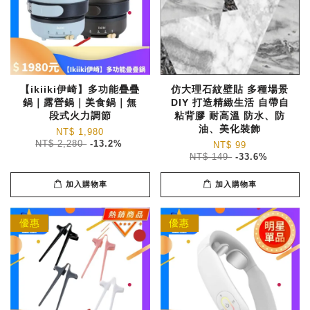
【ikiiki伊崎】多功能疊疊
仿大理石紋壁貼 多種場景
鍋｜露營鍋｜美食鍋｜無
DIY 打造精緻生活 自帶自
段式火力調節
粘背膠 耐高溫 防水、防
油、美化裝飾
NT$ 1,980
NT$ 2,280
-13.2%
NT$ 99
NT$ 149
-33.6%
加入購物車
加入購物車
優惠
優惠