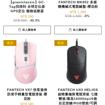
【grantclassic】GC-
FANTECH MK852 多媒
Tag找得到 全球定位器
體機械式電競鍵盤-櫻花粉
GPS定位 寵物追蹤器
NT$ 1,380
NT$ 1,500
-8%
NT$ 590
NT$ 999
-40.9%
加入購物車
加入購物車
優惠
優惠
FANTECH VX7 快客遊俠
FANTECH UX3 HELIOS
防滑手輕量型電競滑鼠 櫻
超輕量極限電競滑鼠 七檔
花粉
變速/最高16000dpi/6個
自定按鍵/RGB燈效/可調
NT$ 580