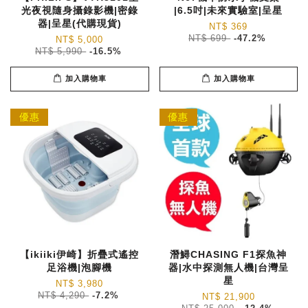
光夜視隨身攝錄影機|密錄
|6.5吋|未來實驗室|呈星
器|呈星(代購現貨)
NT$ 369
NT$ 699
-47.2%
NT$ 5,000
NT$ 5,990
-16.5%
加入購物車
加入購物車
優惠
優惠
【ikiiki伊崎】折疊式遙控
潛鱘CHASING F1探魚神
足浴機|泡腳機
器|水中探測無人機|台灣呈
星
NT$ 3,980
NT$ 4,290
-7.2%
NT$ 21,900