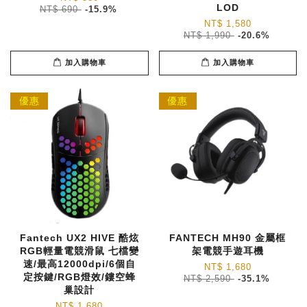
LOD
NT$ 690
-15.9%
NT$ 1,580
NT$ 1,990
-20.6%
加入購物車
加入購物車
優惠
優惠
Fantech UX2 HIVE 酷炫
FANTECH MH90 金屬框
RGB輕量電競滑鼠 七檔變
架電競手遊耳機
速/最高12000dpi/6個自
NT$ 1,680
定按鍵/RGB燈效/鏤空蜂
NT$ 2,590
-35.1%
巢設計
NT$ 1,680