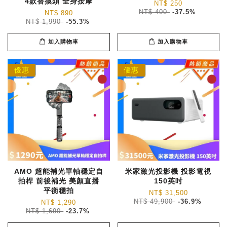
4款替換頭 全身按摩
NT$ 250
NT$ 400
-37.5%
NT$ 890
NT$ 1,990
-55.3%
加入購物車
加入購物車
優惠
優惠
AMO 超能補光單軸穩定自
米家激光投影機 投影電視
拍桿 前後補光 美顏直播
150英吋
平衡穩拍
NT$ 31,500
NT$ 49,900
-36.9%
NT$ 1,290
NT$ 1,690
-23.7%