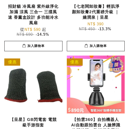
招財貓 冷風扇 紫外線淨化
【七老闆卸妝膏】輕肌淨
加濕 涼風 三合一 三擋風
顏卸妝膏2代重磅升級 ｜
速 香薰盒設計 多功能冷水
嬌潤泉｜呈星
風扇
NT$ 390
從
起
NT$ 450
-13.3%
NT$ 590
NT$ 690
-14.5%
加入購物車
加入購物車
優惠
優惠
【呈星】GB閃電套 電競
【拍雲360】自拍機器人
級手游指套
AI自動跟拍雲台 人臉辨識