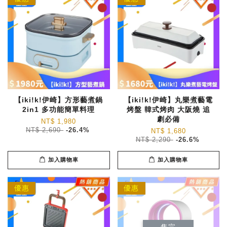
【iki!k!伊崎】方形藝煮鍋
【iki!k!伊崎】丸樂煮藝電
2in1 多功能簡單料理
烤盤 韓式烤肉 大阪燒 追
劇必備
NT$ 1,980
NT$ 2,690
-26.4%
NT$ 1,680
NT$ 2,290
-26.6%
加入購物車
加入購物車
優惠
優惠