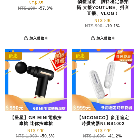
物體追蹤 防抖穩定器拍
NT$ 85
攝 支援YOUTUBE、抖音
NT$ 199
-57.3%
直播、VLOG！
NT$ 890
NT$ 990
-10.1%
加入購物車
加入購物車
優惠
優惠
【呈星】GB MINI電動按
【NICONICO】多用途定
摩槍 迷你按摩槍
時烘物器NI-BS1002
NT$ 990
NT$ 999
NT$ 1,990
-50.3%
NT$ 1,699
-41.2%