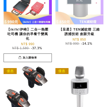
售完
【iki!k!伊崎】二合一熱壓
【呈星】TEN滅蚊燈 三維
吐司機 讓你的早餐千變萬
誘捕技術 創新升級
化
NT$ 850
NT$ 990
-14.1%
NT$ 990
NT$ 1,580
-37.3%
加入購物車
優惠
優惠