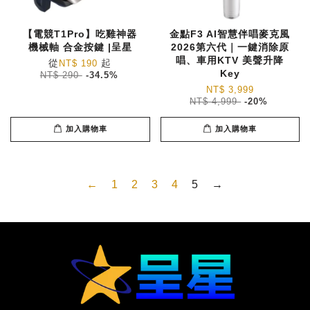
【電競T1Pro】吃雞神器
金點F3 AI智慧伴唱麥克風
機械軸 合金按鍵 |呈星
2026第六代｜一鍵消除原
唱、車用KTV 美聲升降
從
起
NT$ 190
Key
NT$ 290
-34.5%
NT$ 3,999
NT$ 4,999
-20%
加入購物車
加入購物車
←
1
2
3
4
5
→