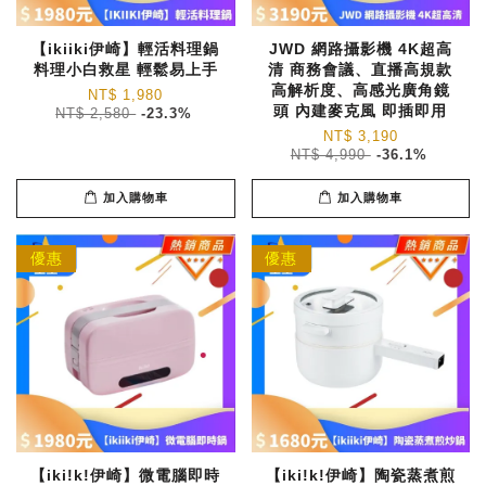
【ikiiki伊崎】輕活料理鍋
JWD 網路攝影機 4K超高
料理小白救星 輕鬆易上手
清 商務會議、直播高規款
高解析度、高感光廣角鏡
NT$ 1,980
頭 內建麥克風 即插即用
NT$ 2,580
-23.3%
NT$ 3,190
NT$ 4,990
-36.1%
加入購物車
加入購物車
優惠
優惠
【iki!k!伊崎】微電腦即時
【iki!k!伊崎】陶瓷蒸煮煎