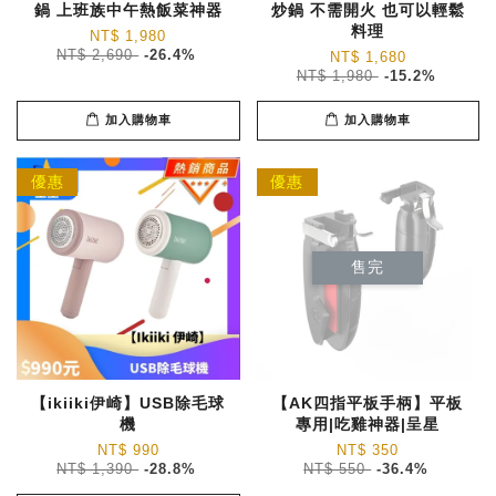
鍋 上班族中午熱飯菜神器
炒鍋 不需開火 也可以輕鬆
料理
NT$ 1,980
NT$ 2,690
-26.4%
NT$ 1,680
NT$ 1,980
-15.2%
加入購物車
加入購物車
優惠
優惠
售完
【ikiiki伊崎】USB除毛球
【AK四指平板手柄】平板
機
專用|吃雞神器|呈星
NT$ 990
NT$ 350
NT$ 1,390
-28.8%
NT$ 550
-36.4%