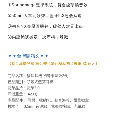
④Soundmage聲學系統，舞台級環繞音效
⑤50mm大單元發聲，藍牙5.3超低延遲
⑥初音NX專屬耳機包，破壁人次元出街
⑦內建編號徽章，次序精準辨識
▼▼台灣開箱文▼▼
【初音耳機開箱-聽音樂也能化身為初音未來-3C達人】
商品名稱：貓耳耳機 初音限量款2代
產品類別：頭戴式藍芽耳機
藍芽晶片：藍芽5.0
耳機重量： 420ｇ
產品配件： 耳機、收納包、初音海報、限量徽章
接端子： 3.5mm音源線、電腦轉接線、充電線