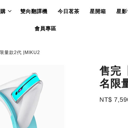
直購
雙向翻譯機
今日茗茶
星開箱
星影
會員專區
款2代 |MIKU2
售完
名限量
NT$ 7,5