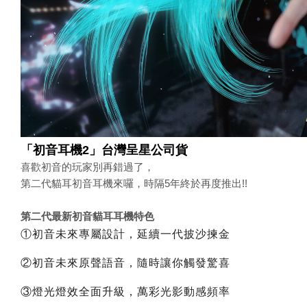
「初音耳機2」台灣呈星公司貨
喜歡初音的玩家別再錯過了，
第二代貓耳初音耳機來囉，時隔5年終於再度推出!!
第二代最新初音貓耳耳機特色
①初音未來專屬設計，延續一代披沙揀金
②初音未來原聲語音，隨時讓你觸發驚喜
③燈光燈效全面升級，萬彩光影動感頻率