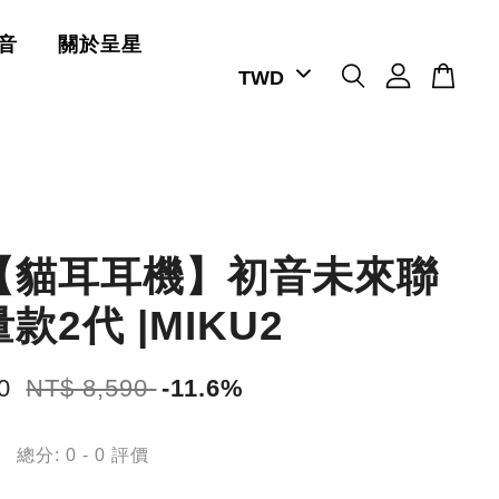
音
關於呈星
【貓耳耳機】初音未來聯
款2代 |MIKU2
90
NT$ 8,590
-11.6%
總分:
0
-
0
評價