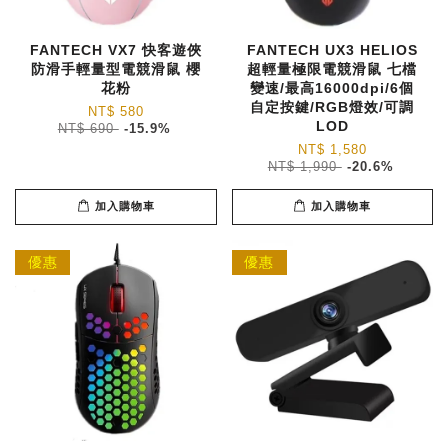
FANTECH VX7 快客遊俠
FANTECH UX3 HELIOS
防滑手輕量型電競滑鼠 櫻
超輕量極限電競滑鼠 七檔
花粉
變速/最高16000dpi/6個
自定按鍵/RGB燈效/可調
NT$ 580
LOD
NT$ 690
-15.9%
NT$ 1,580
NT$ 1,990
-20.6%
加入購物車
加入購物車
優惠
優惠