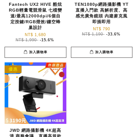
Fantech UX2 HIVE 酷炫
TEN1080p網路攝影機 YT
RGB輕量電競滑鼠 七檔變
直播入門款 高解析度、高
速/最高12000dpi/6個自
感光廣角鏡頭 內建麥克風
定按鍵/RGB燈效/鏤空蜂
即插即用
巢設計
NT$ 790
NT$ 1,190
-33.6%
NT$ 1,680
NT$ 1,990
-15.6%
加入購物車
加入購物車
優惠
JWD 網路攝影機 4K超高
清 商務會議、直播高規款