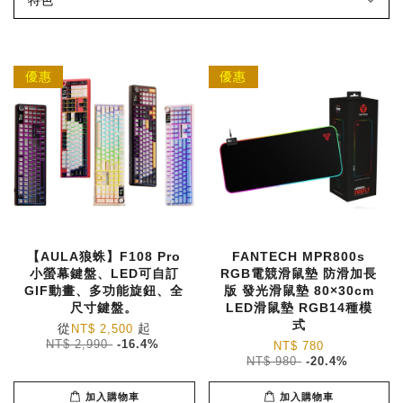
優惠
優惠
【AULA狼蛛】F108 Pro
FANTECH MPR800s
小螢幕鍵盤、LED可自訂
RGB電競滑鼠墊 防滑加長
GIF動畫、多功能旋鈕、全
版 發光滑鼠墊 80×30cm
尺寸鍵盤。
LED滑鼠墊 RGB14種模
式
從
起
NT$ 2,500
NT$ 2,990
-16.4%
NT$ 780
NT$ 980
-20.4%
加入購物車
加入購物車