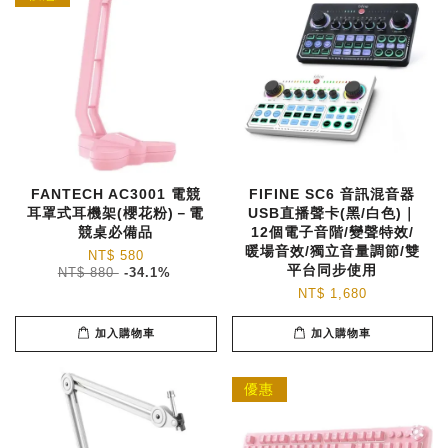
FANTECH AC3001 電競
FIFINE SC6 音訊混音器
耳罩式耳機架(櫻花粉)－電
USB直播聲卡(黑/白色)｜
競桌必備品
12個電子音階/變聲特效/
暖場音效/獨立音量調節/雙
NT$ 580
平台同步使用
NT$ 880
-34.1%
NT$ 1,680
加入購物車
加入購物車
優惠