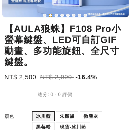
【AULA狼蛛】F108 Pro小
螢幕鍵盤、LED可自訂GIF
動畫、多功能旋鈕、全尺寸
鍵盤。
NT$ 2,500
NT$ 2,990
-16.4%
總分:
0
-
0
評價
顏色
冰川藍
朱顏黛
微塵灰
黑莓粉
現貨-冰川藍