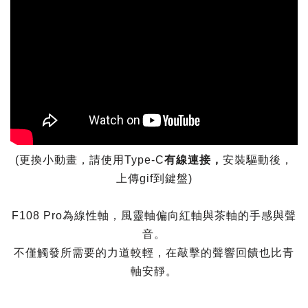
(更換小動畫，請使用Type-C
有線連接，
安裝驅動後，
上傳gif到鍵盤)
F108 Pro為線性軸，風靈軸偏向紅軸與茶軸的手感與聲
音。
不僅觸發所需要的力道較輕，在敲擊的聲響回饋也比青
軸安靜。