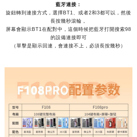
藍牙連接：
旋鈕轉到連接方式，選擇BT1、或者2和3都可以，然後
長按幾秒滾輪，
屏幕會顯示BT1在配對中，這個時候把藍牙打開搜索98
的設備連接即可
（單擊是顯示回連，會連接不上，必須長按幾秒）