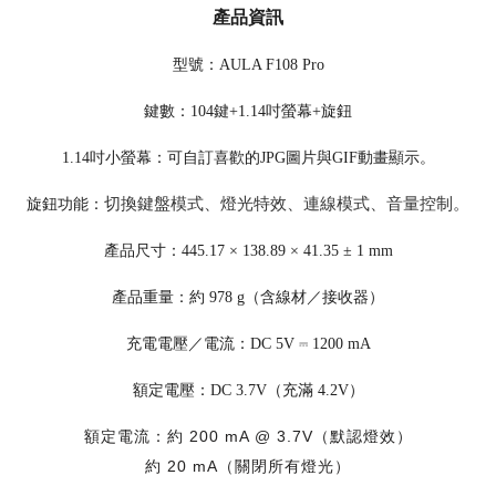
產品資訊
型號：AULA F108 Pro
鍵數：104鍵+1.14吋螢幕+旋鈕
1.14吋小螢幕
：
可自訂喜歡的JPG圖片與GIF動畫顯示。
切換鍵盤模式、燈光特效
、
連線模式
、
音量控制。
旋鈕功能
：
產品尺寸：445.17 × 138.89 × 41.35 ± 1 mm
產品重量：約 978 g（含線材／接收器）
充電電壓／電流：DC 5V ⎓ 1200 mA
額定電壓：DC 3.7V（充滿 4.2V）
額定電流：約 200 mA @ 3.7V（默認燈效）
約 20 mA（關閉所有燈光）