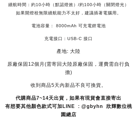
續航時間：約10小時（默認燈效）/約100小時（關閉燈光）
如果開燈校無限續航能力不太好，建議插著電腦用。
電池容量： 8000mAh 可充電鋰電池
充電接口：USB-C 接口
產地: 大陸
原廠保固12個月(需寄回大陸原廠保固，運費需自行負
擔)
收到商品5天內新品不良可換貨。
代購商品7~14天出貨，如果有現貨會直接寄出
有想要其他顏色款式可加LINE :
@gbyhn 欣輝數位桃
園總店