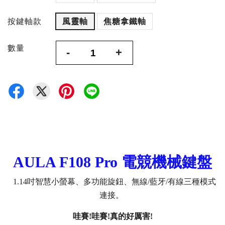
按鍵軸款
風靈軸
焦糖拿鐵軸
數量
-
+
AULA
F108
Pro 電競機械鍵盤
1.14吋智慧小螢幕、多功能旋鈕、
無線/藍牙/有線三種模式
連接。
哇賽!哇賽!真的好厲害!