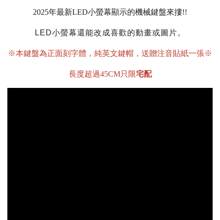
2025年最新LED小螢幕顯示的機械鍵盤來摟!!
LED小螢幕還能改成喜歡的動畫或圖片。
※本鍵盤為正面刻字體，
純英文
鍵帽，送贈注音貼紙一張※
長度超過45CM只限
宅配