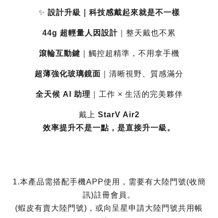
✨
設計升級｜科技感戴起來就是不一樣
44g 超輕量人因設計
｜整天戴也不累
滾輪互動鍵
｜觸控超精準，不用拿手機
超薄強化玻璃鏡面
｜清晰視野、質感滿分
全天候 AI 助理
｜工作 × 生活的完美夥伴
戴上
StarV Air2
效率提升不是一點，是直接升一級。
1.本產品需搭配手機APP使用，需要有大陸門號(收簡
訊)註冊會員。
(蝦皮有賣大陸門號)，或向呈星申請大陸門號共用帳