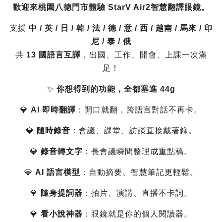
歡迎來桃園八德門市體驗 StarV Air2智慧翻譯眼鏡。
支援
中 / 英 / 日 / 韓 / 法 / 德 / 意 / 西 / 越南 / 馬來 / 印
尼 / 泰 / 俄
共
13 國語言互譯
，出國、工作、開會、上課一次滿
足！
✨
你想得到的功能，全都塞進 44g
💎
AI 即時翻譯
：開口就翻，跨語言對話不再卡。
💎
隨時錄音
：會議、課堂、訪談直接戴著錄。
💎
錄音轉文字
：長會議瞬間整理成重點稿。
💎
AI 語言模型
：自動摘要、智慧筆記更輕鬆。
💎
隨身提詞器
：拍片、演講、直播不卡詞。
💎
看小說神器
：眼鏡就是你的個人閱讀器。