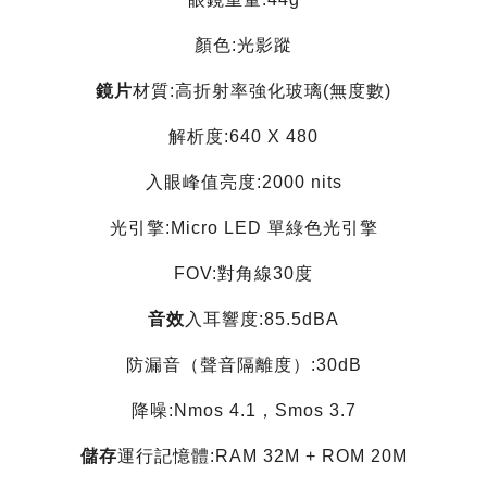
顏色:光影蹤
鏡片
材質:高折射率強化玻璃(無度數)
解析度:640 X 480
入眼峰值亮度:2000 nits
光引擎:Micro LED 單綠色光引擎
FOV:對角線30度
音效
入耳響度:85.5dBA
防漏音（聲音隔離度）:30dB
降噪:Nmos 4.1，Smos 3.7
儲存
運行記憶體:RAM 32M + ROM 20M