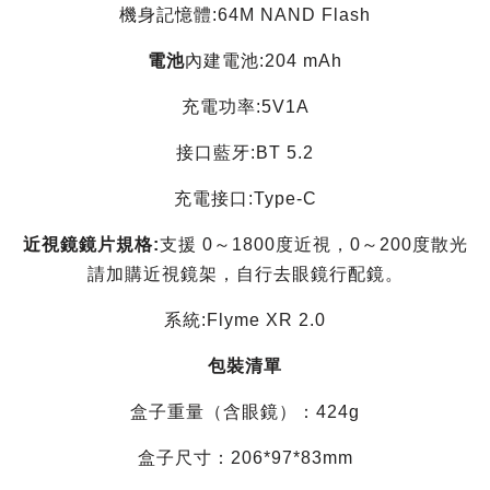
機身記憶體:64M NAND Flash
電池
內建電池:204 mAh
充電功率:5V1A
接口藍牙:BT 5.2
充電接口:Type-C
近視鏡鏡片規格:
支援 0～1800度近視，0～200度散光
請加購近視鏡架，自行去眼鏡行配鏡。
系統:Flyme XR 2.0
包裝清單
盒子重量（含眼鏡）：424g
盒子尺寸：206*97*83mm