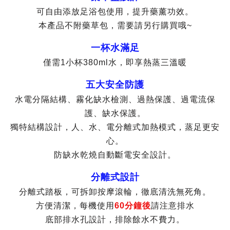
可自由添放足浴包使用，提升藥薰功效。
本產品不附藥草包，需要請另行購買哦~
一杯水滿足
僅需1小杯380ml水，即享熱蒸三溫暖
五大安全防護
水電分隔結構、霧化缺水檢測、過熱保護、過電流保
護、缺水保護。
獨特結構設計，人、水、電分離式加熱模式，蒸足更安
心。
防缺水乾燒自動斷電安全設計。
分離式設計
分離式踏板，可拆卸按摩滾輪，徹底清洗無死角。
方便清潔，每機使用
60分鐘後
請注意排水
底部排水孔設計，排除餘水不費力。