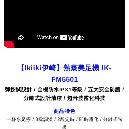
【Ikiiki伊崎】熱蒸美足機 IK-
FM5501
彈按試設計 / 全機防水IPX1等級 / 五大安全防護 /
分離式設計清潔 / 超音波霧化科技
商品特色
一杯水足療 / 3檔調溫 / 2段定時 / 即時霧化 / 分離式踏
板