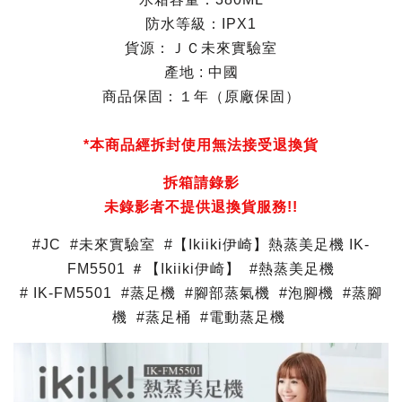
防水等級：IPX1
貨源：ＪＣ未來實驗室
產地 : 中國
商品保固：１年（原廠保固）
*本商品經拆封使用無法接受退換貨
拆箱請錄影
未錄影者不提供退換貨服務!!
#JC #未來實驗室 #【Ikiiki伊崎】熱蒸美足機 IK-
FM5501 ＃【Ikiiki伊崎】 #熱蒸美足機
# IK-FM5501 #蒸足機 #腳部蒸氣機 #泡腳機 #蒸腳
機 #蒸足桶 #電動蒸足機