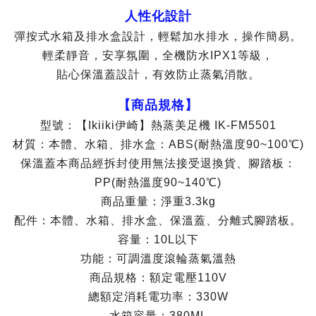
人性化設計
彈按式水箱及排水盒設計，輕鬆加水排水，操作簡易。
輕柔靜音，安享氛圍，全機防水IPX1等級，
貼心保溫蓋設計，有效防止蒸氣消散。
【商品規格】
型號：【Ikiiki伊崎】熱蒸美足機 IK-FM5501
材質：本體、水箱、排水盒：ABS(耐熱溫度90~100℃)
保溫蓋本商品經拆封使用無法接受退換貨、腳踏板：
PP(耐熱溫度90~140℃)
商品重量：淨重3.3kg
配件：本體、水箱、排水盒、保溫蓋、分離式腳踏板。
容量：10L以下
功能：可調溫度滾輪蒸氣溫熱
商品規格：額定電壓110V
總額定消耗電功率：330W
水箱容量：380ML