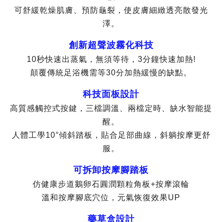
可舒緩乾燥肌膚、預防龜裂，使皮膚細緻透亮散發光
澤。
創新超聲波霧化科技
10秒快速出蒸氣，無須等待，3分鐘快速加熱!
顛覆傳統足浴機需等30分加熱緩慢的缺點。
科技面板設計
高質感觸控式按鍵，三檔調溫、兩檔定時、缺水智能提
醒。
人體工學10°傾斜踏板，貼合足部曲線，斜躺按摩更舒
服。
可拆卸按摩腳踏板
仿健康步道鵝卵石圓潤顆粒角板+按摩滾輪
溫和按摩腳底穴位，元氣恢復效果UP
藥草盒設計