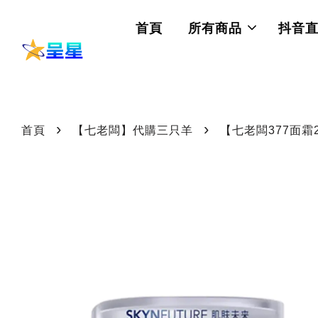
首頁
所有商品
抖音
›
›
首頁
【七老闆】代購三只羊
【七老闆377面霜