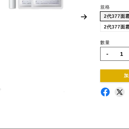
規格
2代377面
2代377面
數量
-
加