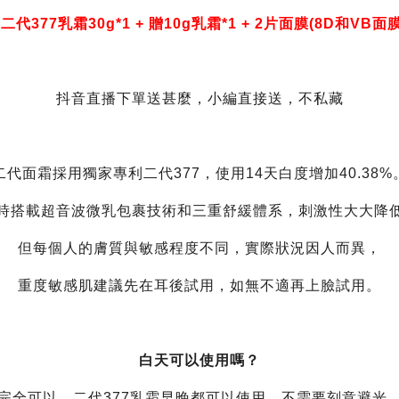
二代377乳霜30g*1 + 贈10g乳霜*1 + 2片面膜(8D和VB
抖音直播下單送甚麼，小編直接送，不私藏
二代面霜採用獨家專利二代377，使用14天白度增加40.38%
時搭載超音波微乳包裹技術和三重舒緩體系，刺激性大大降
但每個人的膚質與敏感程度不同，實際狀況因人而異，
重度敏感肌建議先在耳後試用，如無不適再上臉試用。
白天可以使用嗎？
完全可以。二代377乳霜早晚都可以使用，不需要刻意避光