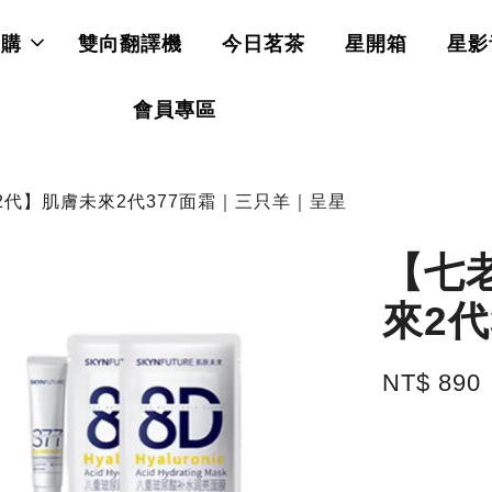
直購
雙向翻譯機
今日茗茶
星開箱
星影
會員專區
2代】肌膚未來2代377面霜｜三只羊｜呈星
【七
來2
NT$ 890