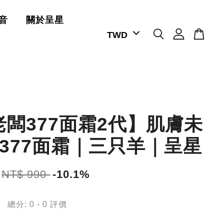
音
關於呈星
老闆377面霜2代】肌膚未
代377面霜｜三只羊｜呈星
NT$ 990
-10.1%
總分:
0
-
0
評價