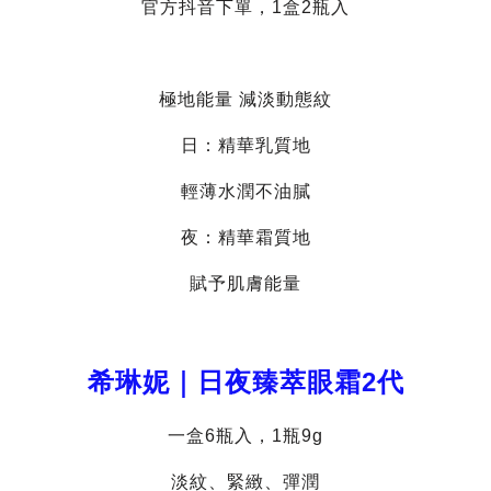
官方抖音下單，1盒2瓶入
極地能量 減淡動態紋
日：精華乳質地
輕薄水潤不油膩
夜：精華霜質地
賦予肌膚能量
希琳妮｜日夜臻萃眼霜2代
一盒6瓶入，1瓶9g
淡紋、緊緻、彈潤