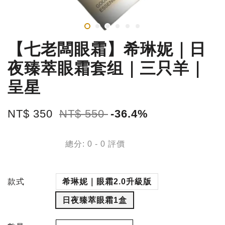
【七老闆眼霜】希琳妮｜日
夜臻萃眼霜套组｜三只羊｜
呈星
NT$ 350
NT$ 550
-36.4%
總分:
0
-
0
評價
款式
希琳妮｜眼霜2.0升級版
日夜臻萃眼霜1盒