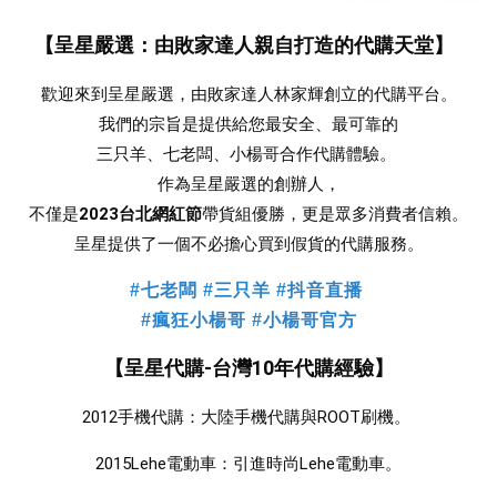
【呈星嚴選：由敗家達人親自打造的代購天堂】
歡迎來到呈星嚴選，由敗家達人林家輝創立的代購平台。
我們的宗旨是提供給您最安全、最可靠的
三只羊、七老闆、小楊哥合作
代購體驗。 
作為呈星嚴選的創辦人，
不僅是
2023台北網紅節
帶貨組優勝，更是眾多消費者信賴。
 呈星提供了一個不必擔心買到假貨的代購服務。 
#七老闆 #三只羊 #抖音直播
#瘋狂小楊哥 #小楊哥官方
【呈星代購-台灣10年代購經驗】
2012手機代購：大陸手機代購與ROOT刷機。 
2015Lehe電動車：引進時尚Lehe電動車。