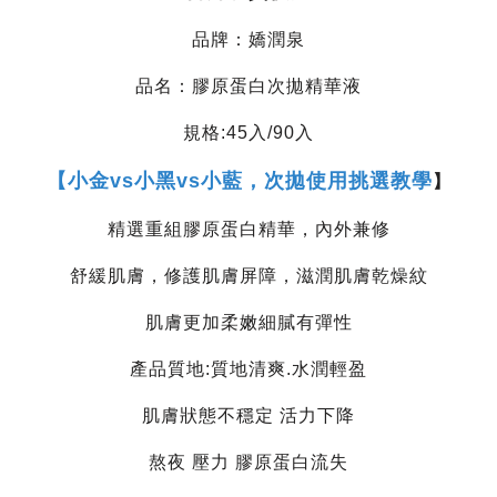
品牌：嬌潤泉
品名：膠原蛋白次拋精華液
規格:45入/90入
【
小金vs小黑vs小藍，次拋使用挑選教學
】
精選重組膠原蛋白精華，內外兼修
舒緩肌膚，修護肌膚屏障，滋潤肌膚乾燥紋
肌膚更加柔嫩細膩有彈性
產品質地:質地清爽.水潤輕盈
肌膚狀態不穩定 活力下降
熬夜 壓力 膠原蛋白流失