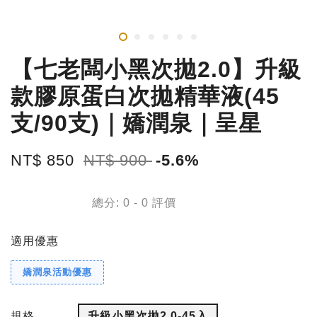
【七老闆小黑次拋2.0】升級
款膠原蛋白次拋精華液(45
支/90支)｜嬌潤泉｜呈星
NT$ 850
NT$ 900
-5.6%
總分:
0
-
0
評價
適用優惠
嬌潤泉活動優惠
規格
升級小黑次拋2.0-45入