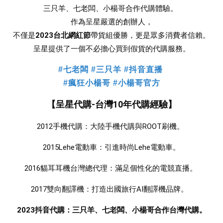
三只羊、七老闆、小楊哥合作
代購體驗。 
作為呈星嚴選的創辦人，
不僅是
2023台北網紅節
帶貨組優勝，更是眾多消費者信賴。
 呈星提供了一個不必擔心買到假貨的代購服務。 
#七老闆 #三只羊 #抖音直播
#瘋狂小楊哥 #小楊哥官方
【呈星代購-台灣10年代購經驗】
2012手機代購：大陸手機代購與ROOT刷機。 
2015Lehe電動車：引進時尚Lehe電動車。
2016貓耳耳機台灣總代理：滿足個性化的電競直播。 
2017雙向翻譯機：打造出國旅行AI翻譯機品牌。  
2023抖音代購：三只羊、七老闆、小楊哥合作台灣代購。