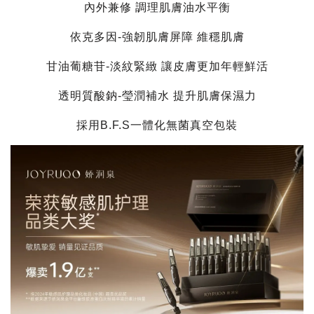
內外兼修 調理肌膚油水平衡
依克多因-強韌肌膚屏障 維穩肌膚
甘油葡糖苷-淡紋緊緻 讓皮膚更加年輕鮮活
透明質酸鈉-瑩潤補水 提升肌膚保濕力
採用B.F.S一體化無菌真空包裝