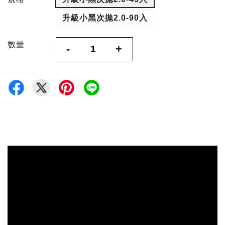
升級小黑次拋2.0-90入
數量
-
+