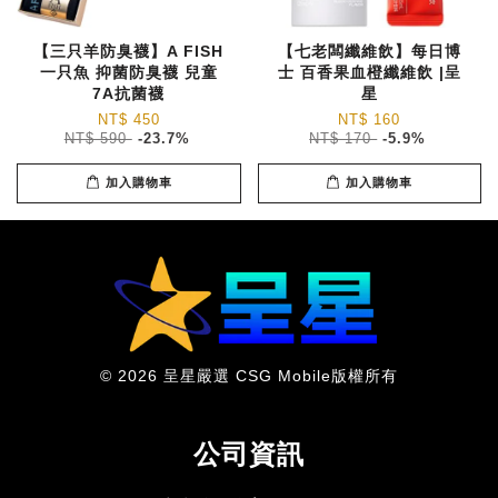
【三只羊防臭襪】A FISH
【七老闆纖維飲】每日博
一只魚 抑菌防臭襪 兒童
士 百香果血橙纖維飲 |呈
7A抗菌襪
星
NT$ 450
NT$ 160
NT$ 590
-23.7%
NT$ 170
-5.9%
加入購物車
加入購物車
© 2026 呈星嚴選 CSG Mobile版權所有
公司資訊