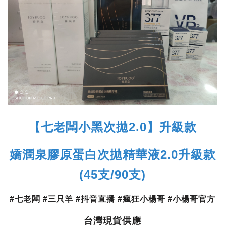
【七老闆小黑次拋2.0】升級款
嬌潤泉膠原蛋白次拋精華液2.0升級款
(45支/90支)
#七老闆 #三只羊 #抖音直播 #瘋狂小楊哥 #小楊哥官方
台灣現貨供應