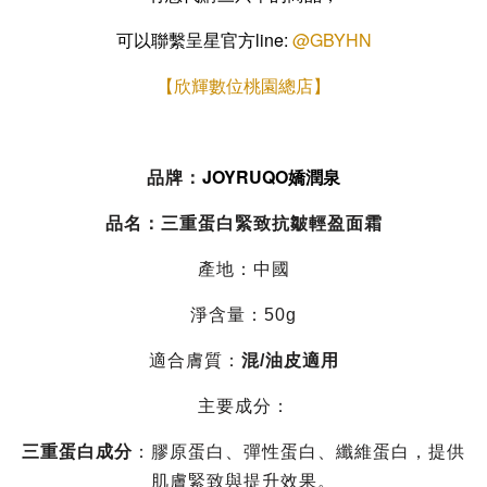
可以聯繫呈星官方line:
@GBYHN
【欣輝數位桃園總店】
JOYRUQO嬌潤泉
品牌：
品名：三重蛋白緊致抗皺輕盈面霜
產地：中國
淨含量：50g
適合膚質：
混/油皮適用
主要成分：
三重蛋白成分
：膠原蛋白、彈性蛋白、纖維蛋白，提供
肌膚緊致與提升效果。