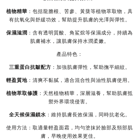
植物精華
：包括龍膽根、苦參、黃蘖等植物萃取物，具
有抗氧化與舒緩功效，幫助提升肌膚的光澤與彈性。
保濕滋潤
：含有透明質酸、角鯊烷等保濕成分，持續為
肌膚補水，讓肌膚保持水潤柔嫩。
產品特色：
三重蛋白抗皺配方
：加強肌膚彈性，幫助撫平細紋。
輕盈質地
：清爽不黏膩，適合混合性與油性肌膚使用。
植物萃取修護
：天然植物精華，深層滋養，幫助肌膚抵
禦外界環境侵害。
全天候保濕鎖水
：維持肌膚長效保濕，同時抗老化。
使用方法：取適量輕盈面霜，均勻塗抹於臉部及頸部肌
膚，早晚使用效果更佳。