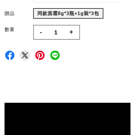
贈品
同款面霜8g*3瓶+1g裝*3包
數量
-
+