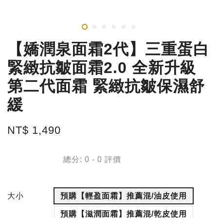
【嬌潤泉面霜2代】三重蛋白
緊緻抗皺面霜2.0 全新升級
第二代面霜 緊緻抗皺保濕舒
緩
NT$ 1,490
總分:
0
-
0
評價
大小
預購【輕盈面霜】推薦混/油皮使用
預購【滋潤面霜】推薦混/乾皮使用