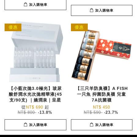
加入購物車
加入購物車
優惠
優惠
【小藍次拋3.0極光】玻尿
【三只羊防臭襪】A FISH
酸舒潤水光次拋精華液(45
一只魚 抑菌防臭襪 兒童
支/90支) ｜嬌潤泉｜呈星
7A抗菌襪
從
起
NT$ 690
NT$ 450
NT$ 800
-13.8%
NT$ 590
-23.7%
加入購物車
加入購物車