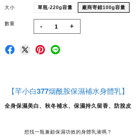
大小
單瓶-220g容量
廠商寄錯100g容量
數量
-
+
【
芊小白
377烟酰胺保濕補水身體乳
】
全身保濕美白、秋冬補水、保濕持久留香、防脫皮
想找一瓶兼顧保濕功效的身體乳液嗎？