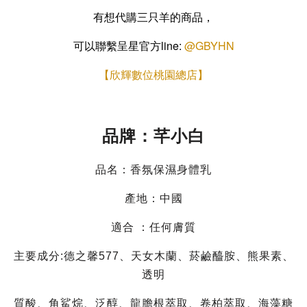
有想代購三只羊的商品，
可以聯繫呈星官方line:
@GBYHN
【欣輝數位桃園總店】
品牌：芊小白
品名：香氛保濕身體乳
產地：中國
適合 ：任何膚質
主要成分:德之馨577、天女木蘭、菸鹼醯胺、熊果素、
透明
質酸、角鯊烷、泛醇、龍膽根萃取、卷柏萃取、海藻糖