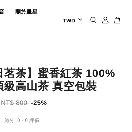
音
關於呈星
茗茶】蜜香紅茶 100%
頂級高山茶 真空包裝
NT$ 800
-25%
總分:
0
-
0
評價