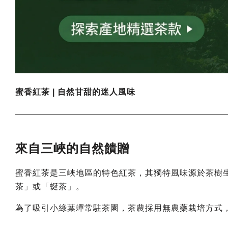
蜜香紅茶 | 自然甘甜的迷人風味
來自三峽的自然饋贈
蜜香紅茶是三峽地區的特色紅茶，其獨特風味源於茶樹
茶」或「蜒茶」。
為了吸引小綠葉蟬常駐茶園，茶農採用無農藥栽培方式