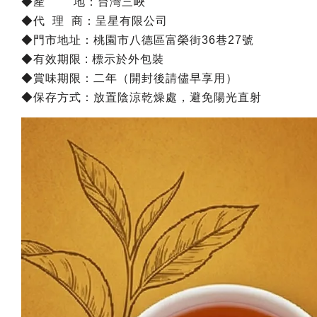
◆產 地：台灣三峽
◆代 理 商：呈星有限公司
◆門市地址：桃園市八德區富榮街36巷27號
◆有效期限 : 標示於外包裝
◆賞味期限：二年（開封後請儘早享用）
◆保存方式：放置陰涼乾燥處，避免陽光直射