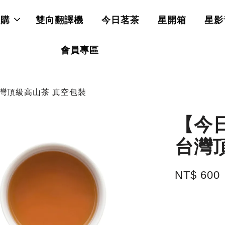
直購
雙向翻譯機
今日茗茶
星開箱
星影
會員專區
台灣頂級高山茶 真空包裝
【今日
台灣
NT$ 600