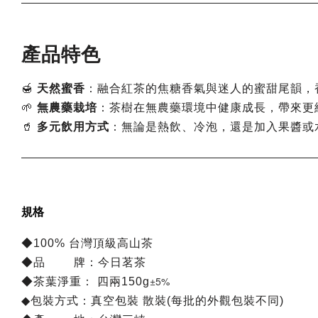
產品特色
🍯
天然蜜香
：融合紅茶的焦糖香氣與迷人的蜜甜尾韻，
🌱
無農藥栽培
：茶樹在無農藥環境中健康成長，帶來更
🥤
多元飲用方式
：無論是熱飲、冷泡，還是加入果醬或
規格
◆100% 台灣頂級高山茶
◆品 牌：今日茗茶
±5%
◆茶葉淨重： 四兩150g
◆包裝方式：真空包裝 散裝(每批的外觀包裝不同)