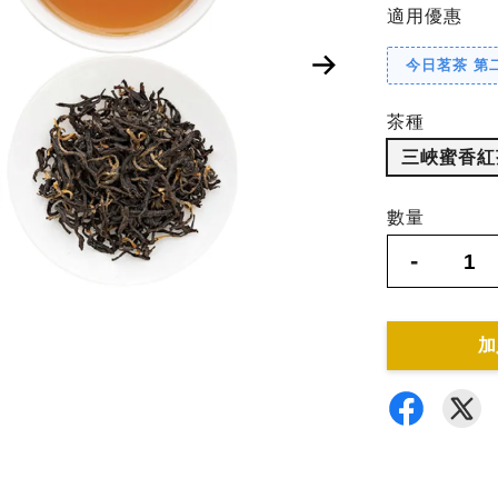
適用優惠
今日茗茶 第二
茶種
三峽蜜香紅茶
數量
-
加