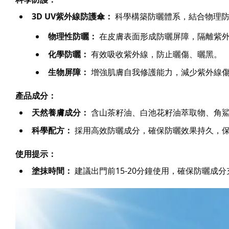
3D UV紫外線防護傘：
 科學構築防曬體系，結合物理
物理性防曬：
 在皮膚表面形成防曬屏障，隔離紫
化學防曬：
 有效吸收紫外線，防止曬傷、曬黑。
生物屏障：
 增強肌膚自我修護能力，減少紫外線
產品成分：
天然養膚成分：
 含山茶籽油、白池花籽油萃取物、角
科學配方：
 採用高效防曬成分，確保防曬效果持久，
使用提示：
塗抹時間：
 建議出門前15-20分鐘使用，確保防曬