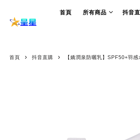
首頁
所有商品
抖音
›
›
首頁
抖音直購
【嬌潤泉防曬乳】SPF50+羽