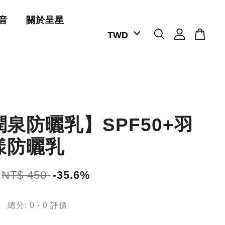
音
關於呈星
泉防曬乳】SPF50+羽
漾防曬乳
NT$ 450
-35.6%
總分:
0
-
0
評價