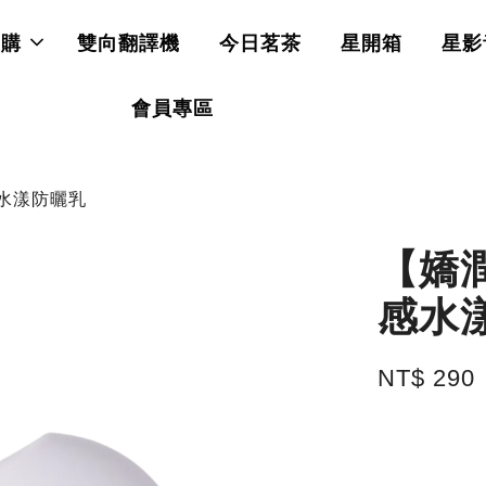
直購
雙向翻譯機
今日茗茶
星開箱
星影
會員專區
感水漾防曬乳
【嬌潤
感水
NT$ 290