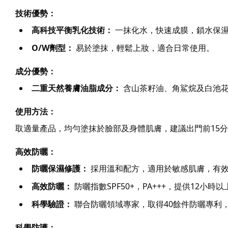
技術優勢：
高科技平衡乳化技術：
 一抹化水，快速成膜，鎖水保
O/W劑型：
 易於塗抹，輕鬆上妝，適合日常使用。
成分優勢：
二重天然養膚油脂成分：
 含山茶籽油、角鯊烷及白池
使用方法：
取適量產品，均勻塗抹於臉部及身體肌膚，建議出門前15
高效防曬：
防曬保濕修護：
 採用溫和配方，適用於敏感肌膚，有
高效防曬：
 防曬指數SPF50+，PA+++，提供1
科學驗證：
 聯合防曬領域專家，取得40餘件防曬專利
科學防護：