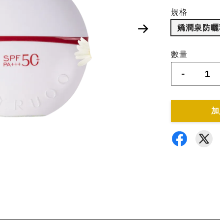
規格
嬌潤泉防曬乳
數量
-
加