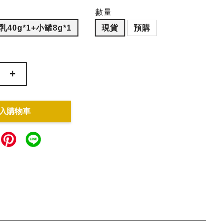
數量
40g*1+小罐8g*1
現貨
預購
+
入購物車