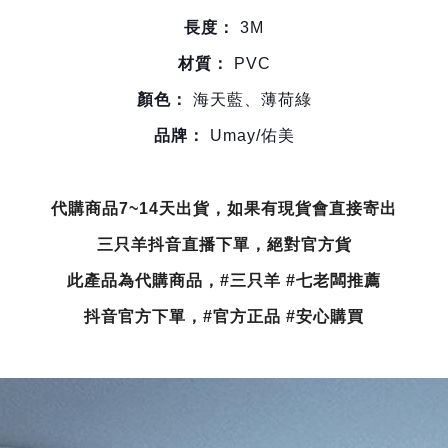
長度：
3M
材質：
PVC
顏色：
海天藍、薄荷綠
品牌：
Umay/佑美
代購商品7~14天出貨，如果有現貨會直接寄出
三只羊抖音直播下單，絕對官方貨
此產品為代購商品，#三只羊 #七老闆推薦
抖音官方下單，#官方正品 #安心購買