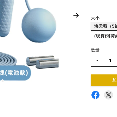
大小
海天藍（5
(現貨)薄荷
數量
-
加