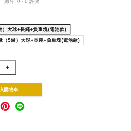
總分:
0
-
0
評價
鍵）大球+長繩+負重塊(電池款)
綠（5鍵）大球+長繩+負重塊(電池款)
+
入購物車