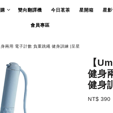
直購
雙向翻譯機
今日茗茶
星開箱
星影
會員專區
健身兩用 電子計數 負重跳繩 健身訓練 |呈星
【Um
健身
健身訓
NT$ 390