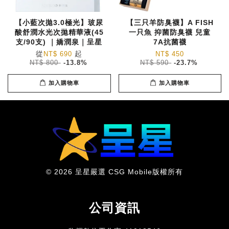
【小藍次拋3.0極光】玻尿
【三只羊防臭襪】A FISH
酸舒潤水光次拋精華液(45
一只魚 抑菌防臭襪 兒童
支/90支) ｜嬌潤泉｜呈星
7A抗菌襪
從
起
NT$ 690
NT$ 450
NT$ 800
-13.8%
NT$ 590
-23.7%
加入購物車
加入購物車
© 2026 呈星嚴選 CSG Mobile版權所有
公司資訊