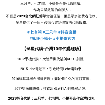
三只羊、七老闆、小楊哥合作
代購體驗。 
作為呈星嚴選的創辦人，
不僅是
2023台北網紅節
帶貨組優勝，更是眾多消費者信賴。
 呈星提供了一個不必擔心買到假貨的代購服務。 
#七老闆 #三只羊 #抖音直播
#瘋狂小楊哥 #小楊哥官方
【呈星代購-台灣10年代購經驗】
2012手機代購：大陸手機代購與ROOT刷機。 
2015Lehe電動車：引進時尚Lehe電動車。
2016貓耳耳機台灣總代理：滿足個性化的電競直播。 
2017雙向翻譯機：打造出國旅行AI翻譯機品牌。  
2023抖音代購：三只羊、七老闆、小楊哥合作台灣代購。