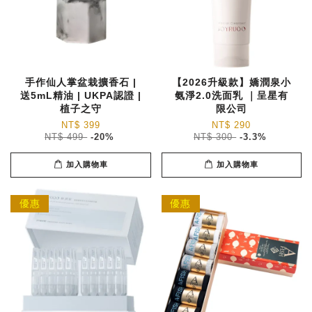
手作仙人掌盆栽擴香石 |
【2026升級款】嬌潤泉小
送5mL精油 | UKPA認證 |
氨淨2.0洗面乳 ｜呈星有
植子之守
限公司
NT$ 399
NT$ 290
NT$ 499
-20%
NT$ 300
-3.3%
加入購物車
加入購物車
優惠
優惠