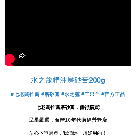
水之蔻精油磨砂膏200g
#七老闆推薦 #磨砂膏 #水之蔻 #三只羊 #官方正品
七老闆推薦磨砂膏，值得購買!
呈星嚴選，台灣10年代購經營老店
放心下單購買，我滴媽！超好用的！