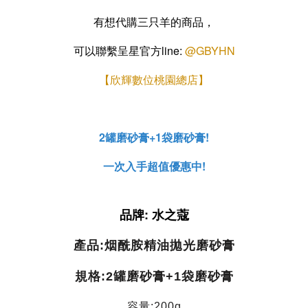
有想代購三只羊的商品，
可以聯繫呈星官方line:
@GBYHN
【欣輝數位桃園總店】
2罐磨砂膏+1袋磨砂膏!
一次入手超值優惠中!
品牌: 水之蔻
產品:烟酰胺精油拋光磨砂膏
規格:2罐磨砂膏+1袋磨砂膏
容量:200g