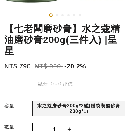
【七老闆磨砂膏】水之蔻精
油磨砂膏200g(三件入) |呈
星
NT$ 790
NT$ 990
-20.2%
總分:
0
-
0
評價
容量
水之蔻磨砂膏200g*2罐(贈袋裝磨砂膏
200g*1)
數量
-
+