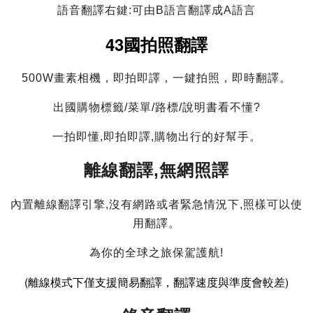
語音翻譯右鍵:可由B語言翻譯成A語言
43國拍照翻譯
500W畫素相機，即拍即譯，一鍵拍照，即時翻譯。
出國購物標籤/菜單/路標/說明書看不懂?
一拍即懂,即拍即譯,購物出行的好幫手。
離線翻譯,無網照譯
內置離線翻譯引擎,沒有網路或者緊急情況下,照樣可以使
用翻譯。
為你的全球之旅保駕護航!
(離線模式下僅支援簡易翻譯，翻譯速度與準度會較差)