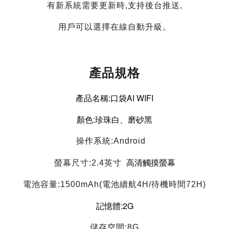
有新系統需要更新時,支持後台推送,
用戶可以選擇在線自動升級。
產品規格
產品名稱:口袋AI
WIFI
顏色:珍珠白、磨砂黑
操作系統:Android
高清觸摸
螢幕
螢幕尺寸:2.4英寸
電池容量:1500mAh(電池續航4H/待機時間72H)
記憶體:2G
儲存空間:8G