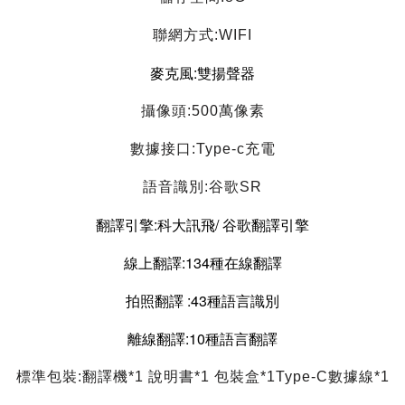
聯網方式:WIFI
麥克風
:
雙揚聲器
攝像頭:500萬像素
數據接口:Type-c充電
語音識別:谷歌SR
翻譯引擎:
科大訊飛/
谷歌翻譯引擎
線上翻譯
:
134種在線翻譯
拍照翻譯
 :
43種語言識別
離線翻譯:10種語言翻譯
標準包裝:翻譯機*1 說明書*1 包裝盒*1Type-C數據線*1