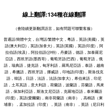
線上翻譯
:
134種在線翻譯
（會陸續更新翻譯語言，如有問題可聯繫客服）
普通話/簡體中文，台灣話/繁體中文，粵語，英語(美國)，英
語(澳大利亞)，英語(加拿大)，英語(英國)，英語(印度)，阿
拉伯語(埃及)，阿拉伯語(沙特)，丹麥語，德語，加泰羅尼
亞語，西班牙語(墨西哥)，葡萄牙語(巴西)，葡萄牙語，俄
語，瑞典語，捷克語，匈牙利語，羅馬尼亞語，泰語，越南
語，希臘語，西班牙語，挪威語，印地語(印度)，斯洛伐克
語，韓語，日語，法語，法語(加拿大)，希伯來語，印尼
語，土耳其語，意大利語，荷蘭語，波蘭語，芬蘭語，馬來
語，保加利亞語，斯洛文尼亞語，克羅地亞語，泰米爾語
(印度)，英語(愛爾蘭)，南非荷蘭語（南非），高棉語（柬
埔寨），孟加拉語（印度），英語（南非），英語（尼日利