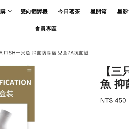
直購
雙向翻譯機
今日茗茶
星開箱
星影
會員專區
 FISH一只魚 抑菌防臭襪 兒童7A抗菌襪
【三只
魚 抑
NT$ 450