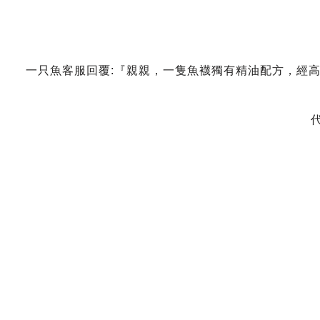
一只魚客服回覆:『親親，一隻魚襪獨有精油配方，經