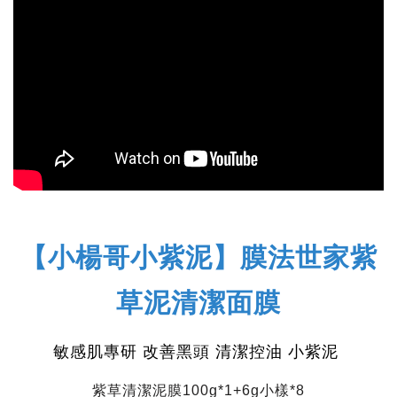
【小楊哥小紫泥】膜法世家紫
草泥清潔面膜
敏感肌專研 改善黑頭 清潔控油 小紫泥
紫草清潔泥膜100g*1+6g小樣*8