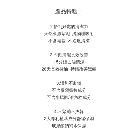
產品特點：
1.恰到好處的清潔力
天然來源紫泥  純物理吸附
不含皂基  不過度清潔
2.即刻清潔長效改善
15分鍾去油清潔
28天長效控油  持續改善黑頭
3.溫和不刺激
不含膠類撕拉成分
不含水楊酸/溶角栓成分
4.不緊繃不拔幹
2大專利植萃成分舒緩保濕
玻尿酸鈉補水保濕