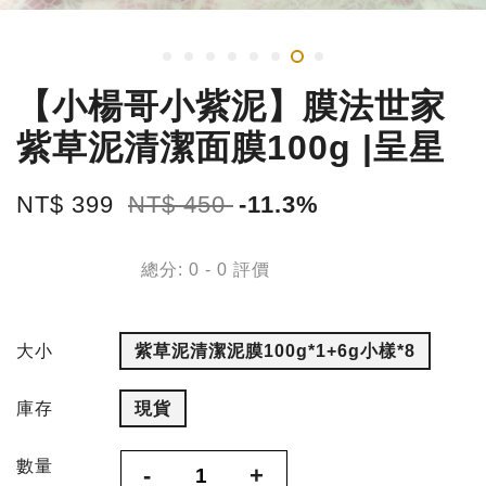
【小楊哥小紫泥】膜法世家
紫草泥清潔面膜100g |呈星
NT$ 399
NT$ 450
-11.3%
總分:
0
-
0
評價
大小
紫草泥清潔泥膜100g*1+6g小樣*8
庫存
現貨
數量
-
+