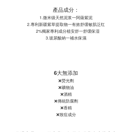
產品成分：
1.微米级天然泥浆一阿薩紫泥
2.專利新疆紫草提取物一有效舒缓敏肌泛红
   2%獨家專利成分植安舒一舒缓保湿
3.玻尿酸納一補水保濕
6大無添加
❌熒光劑
❌礦物油
❌酒精
❌傳統防腐劑
❌香精
❌致痘成分