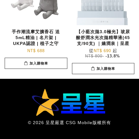
手作潮流摩艾擴香石 送
【小藍次拋3.0極光】玻尿
5mL精油 | 名片架 |
酸舒潤水光次拋精華液(45
UKPA認證 | 植子之守
支/90支) ｜嬌潤泉｜呈星
從
起
NT$ 688
NT$ 690
NT$ 800
-13.8%
加入購物車
加入購物車
© 2026 呈星嚴選 CSG Mobile版權所有