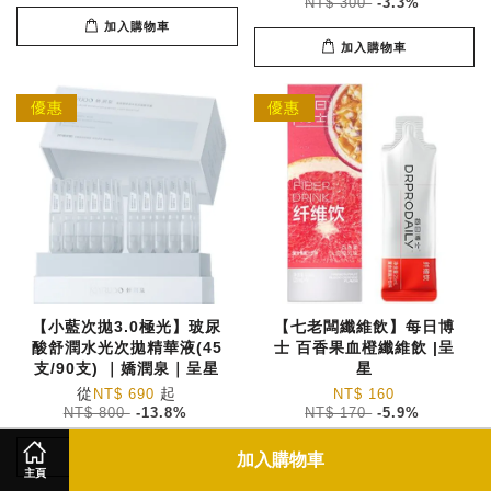
NT$ 300
-3.3%
加入購物車
加入購物車
優惠
優惠
【小藍次拋3.0極光】玻尿
【七老闆纖維飲】每日博
酸舒潤水光次拋精華液(45
士 百香果血橙纖維飲 |呈
支/90支) ｜嬌潤泉｜呈星
星
從
起
NT$ 690
NT$ 160
NT$ 800
-13.8%
NT$ 170
-5.9%
加入購物車
加入購物車
加入購物車
主頁