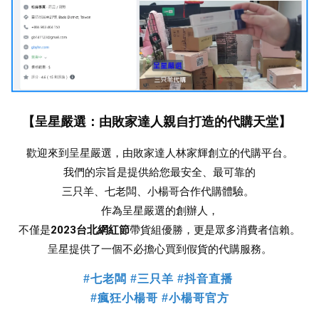
【呈星嚴選：由敗家達人親自打造的代購天堂】
歡迎來到呈星嚴選，由敗家達人林家輝創立的代購平台。
我們的宗旨是提供給您最安全、最可靠的
三只羊、七老闆、小楊哥合作
代購體驗。 
作為呈星嚴選的創辦人，
不僅是
2023台北網紅節
帶貨組優勝，更是眾多消費者信賴。
 呈星提供了一個不必擔心買到假貨的代購服務。 
#七老闆 #三只羊 #抖音直播
#瘋狂小楊哥 #小楊哥官方