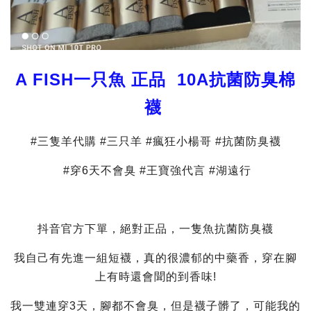
A FISH一只魚 正品 10A抗菌防臭棉
襪
#三隻羊代購 #三只羊 #瘋狂小楊哥 #抗菌防臭襪
#穿6天不會臭 #王寶強代言 #湖遠行
抖音官方下單，絕對正品，一隻魚抗菌防臭襪
我自己有先進一組短襪，真的很濃郁的中藥香，穿在腳
上有時還會聞的到香味!
我一雙連穿3天，腳都不會臭，但是襪子髒了，可能我的