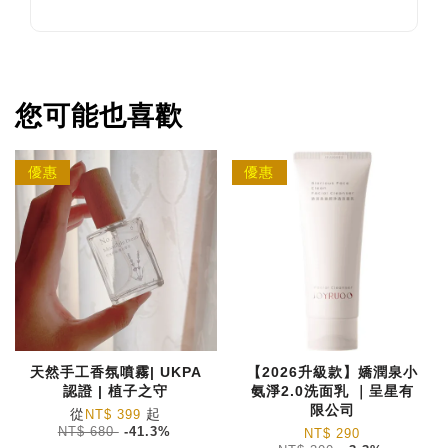
您可能也喜歡
優惠
優惠
天然手工香氛噴霧| UKPA
【2026升級款】嬌潤泉小
認證 | 植子之守
氨淨2.0洗面乳 ｜呈星有
限公司
從
起
NT$ 399
NT$ 680
-41.3%
NT$ 290