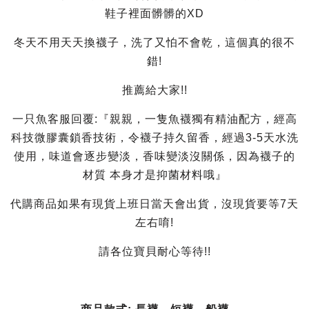
鞋子裡面髒髒的XD
冬天不用天天換襪子，洗了又怕不會乾，這個真的很不
錯!
推薦給大家!!
一只魚客服回覆:『親親，一隻魚襪獨有精油配方，經高
科技微膠囊鎖香技術，令襪子持久留香，經過3-5天水洗
使用，味道會逐步變淡，香味變淡沒關係，因為襪子的
材質 本身才是抑菌材料哦』
代購商品如果有現貨上班日當天會出貨，沒現貨要等7天
左右唷!
請各位寶貝耐心等待!!