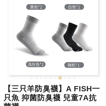
【三只羊防臭襪】A FISH一
只魚 抑菌防臭襪 兒童7A抗