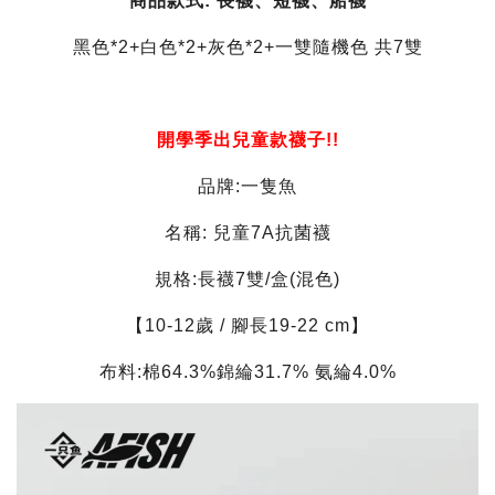
商品款式: 長襪、短襪、船襪
黑色*2+白色*2+灰色*2+一雙隨機色 共7雙
開學季出兒童款襪子!!
品牌:一隻魚
名稱: 兒童7A抗菌襪
規格:長襪7雙/盒(混色)
【10-12歲 / 腳長19-22 cm】
布料:棉64.3%錦綸31.7% 氨綸4.0%