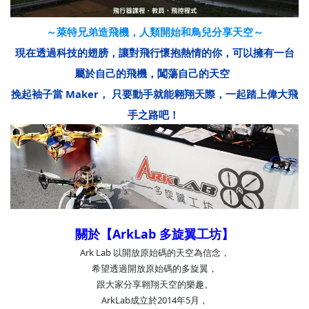
～萊特兄弟造飛機，人類開始和鳥兒分享天空～
現在
透過科技的翅膀，讓對飛行懷抱熱情的你，
可以擁有一台
屬於自己的飛機，闖蕩自己的天空
挽起袖子當 Maker，
只要動手就能翱翔天際，一起
踏上偉大飛
手之路吧！
關於【ArkLab 多旋翼工坊】
Ark Lab 以開放原始碼的天空為信念，
希望透過開放原始碼的多旋翼，
跟大家分享翱翔天空的樂趣。
ArkLab成立於2014年5月，