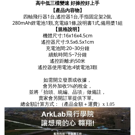
高中低三檔變速 好操控好上手
【產品內容物】
四軸飛行器1台,遙控器1台,手指固定架2個,
280mAh鋰電池1顆,充電線1條,說明書1式,備用槳1組
【規格說明】
機體尺寸:16x16x4.5cm
遙控器尺寸:9.5x6.5x1cm
充電池間:20~30分鐘
續航時間:5~7分鐘
遙控距離:約50米
遙控器使用電池:4號電池3顆
如需開立發票或收據，
會另外加收5%的稅金，
並將「抬頭、統編、品項」做備註，
賣家會另開訂單提供下單。
總金額計算方式：（產品金額＋運費）x 1.05