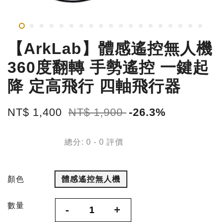
【ArkLab】體感遙控無人機
360度翻轉 手勢遙控 一鍵起
降 定高飛行 四軸飛行器
NT$ 1,400
NT$ 1,900
-26.3%
總分:
0
-
0
評價
顏色
體感遙控無人機
數量
-
+