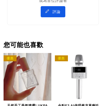
成為首位評論者
評論
您可能也喜歡
優惠
優惠
天然手工香氛噴霧| UKPA
金點F3 AI伴唱麥克風喇叭