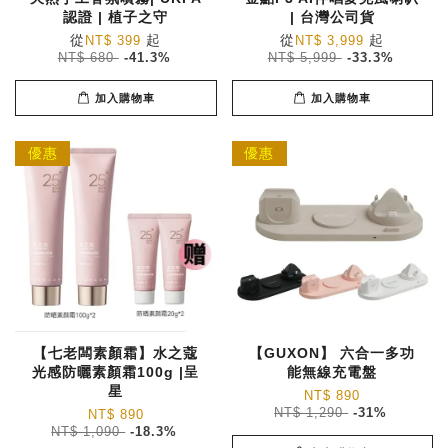
認證 | 植子之守
| 台灣公司貨
從
起
從
起
NT$ 399
NT$ 3,999
NT$ 680
-41.3%
NT$ 5,999
-33.3%
加入購物車
加入購物車
優惠
優惠
【七老闆素顏霜】水之蔻
【GUXON】 六合一多功
光感防曬素顏霜100g |呈
能無線充電盤
星
NT$ 890
NT$ 1,290
-31%
NT$ 890
NT$ 1,090
-18.3%