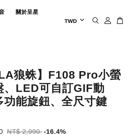
音
關於呈星
LA狼蛛】F108 Pro小螢
、LED可自訂GIF動
多功能旋鈕、全尺寸鍵
00
NT$ 2,990
-16.4%