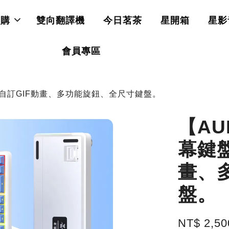
直購
雙向翻譯機
今日茗茶
星開箱
星影
會員專區
D可自訂GIF動畫、多功能旋鈕、全尺寸鍵盤。
【AU
幕鍵盤
畫、
盤。
NT$ 2,5