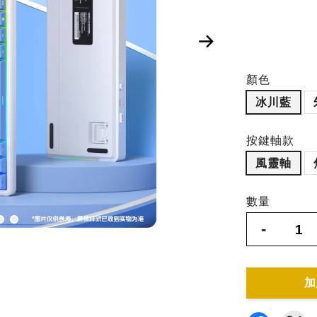
顏色
冰川藍
按鍵軸款
風靈軸
數量
-
加