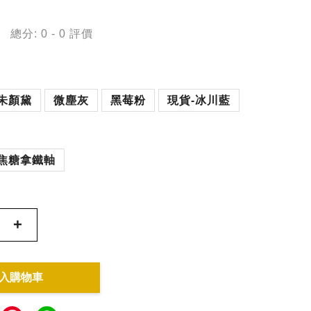
總分:
0
-
0
評價
朱顏黛
微塵灰
黑莓粉
現貨-冰川藍
焦糖拿鐵軸
+
入購物車