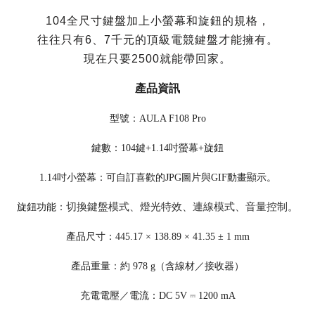
104全尺寸鍵盤加上小螢幕和旋鈕的規格，
往往只有6、7千元的頂級電競鍵盤才能擁有。
現在只要2500就能帶回家。
產品資訊
型號：AULA F108 Pro
鍵數：104鍵+1.14吋螢幕+旋鈕
1.14吋小螢幕
：
可自訂喜歡的JPG圖片與GIF動畫顯示。
切換鍵盤模式、燈光特效
、
連線模式
、
音量控制。
旋鈕功能
：
產品尺寸：445.17 × 138.89 × 41.35 ± 1 mm
產品重量：約 978 g（含線材／接收器）
充電電壓／電流：DC 5V ⎓ 1200 mA