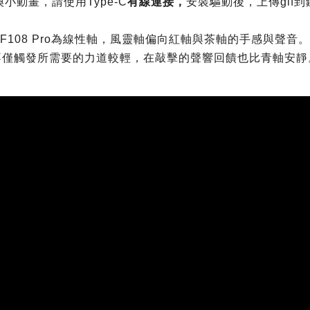
換小動畫，請使用Type-C
有線連接，
安裝驅動後，上傳gif到
F108 Pro為線性軸，風靈軸偏向紅軸與茶軸的手感與聲音。
不僅觸發所需要的力道較輕，在敲擊的聲響回饋也比青軸安靜