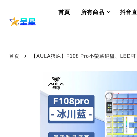
首頁
所有商品
抖音
›
首頁
【AULA狼蛛】F108 Pro小螢幕鍵盤、LE