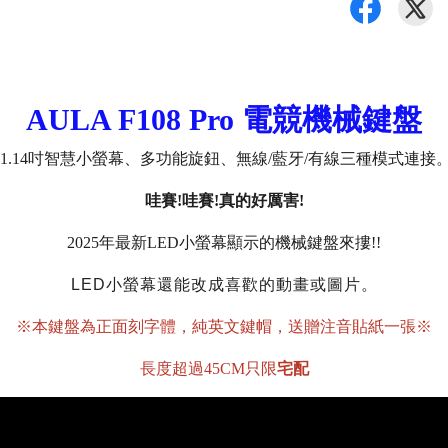
AULA
F108
Pro 電競機械鍵盤
1.14吋智慧小螢幕、多功能旋鈕、
無線/藍牙/有線三種模式連接
哇賽!哇賽!真的好厲害!
2025年最新LED小螢幕顯示的機械鍵盤來摟!!
LED小螢幕還能改成喜歡的動畫或圖片。
※本鍵盤為正面刻字體，
純英文
鍵帽，送贈注音貼紙一張※
長度超過45CM只限
宅配