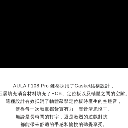
AULA F108 Pro 鍵盤採用了Gasket結構設計，
五層填充消音材料填充了PCB、定位板以及軸體之間的空隙
這種設計有效抵消了軸體敲擊定位板時產生的空腔音，
使得每一次敲擊都紮實有力，聲音清脆悅耳。
無論是長時間的打字，還是激烈的遊戲對抗，
都能帶來舒適的手感和愉悅的聽覺享受。