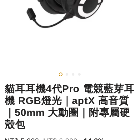
貓耳耳機4代Pro 電競藍芽耳
機 RGB燈光｜aptX 高音質
｜50mm 大動圈｜附專屬硬
殼包