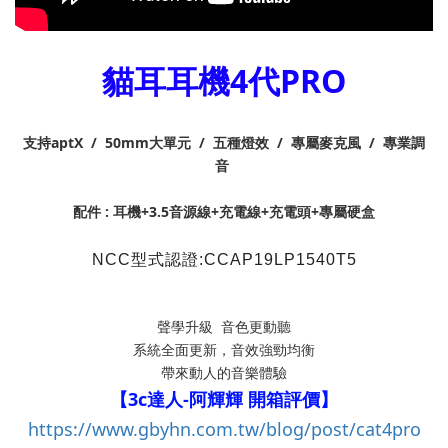
貓耳耳機4代PRO
支持aptX / 50mm大單元 / 五種燈效 / 專屬麥克風 / 專業調
音
配件 : 耳機+3.5音源線+充電線+充電頭+專屬硬盒
NCC型式認證:CCAP19LP1540T5
聲學升級 音色更動聽
系統全面更新，音效強勁均衡
帶來動人的音樂體驗
【3c達人-阿輝輝 開箱評價】
https://www.gbyhn.com.tw/blog/post/cat4pro