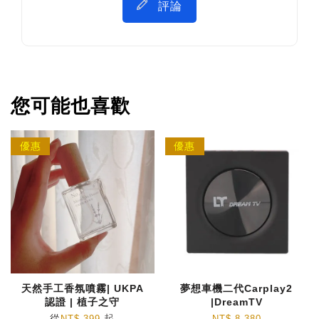
評論
您可能也喜歡
優惠
優惠
天然手工香氛噴霧| UKPA
夢想車機二代Carplay2
認證 | 植子之守
|DreamTV
從
起