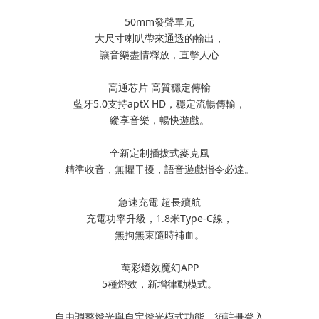
50mm發聲單元
大尺寸喇叭帶來通透的輸出，
讓音樂盡情釋放，直擊人心
高通芯片 高質穩定傳輸
藍牙5.0支持aptX HD，穩定流暢傳輸，
縱享音樂，暢快遊戲。
全新定制插拔式麥克風
精準收音，無懼干擾，語音遊戲指令必達。
急速充電 超長續航
充電功率升級，1.8米Type-C線，
無拘無束隨時補血。
萬彩燈效魔幻APP
5種燈效，新增律動模式。
自由調整燈光與自定燈光模式功能，須註冊登入