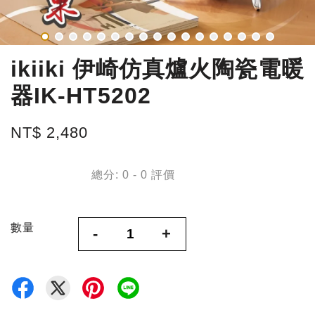
ikiiki 伊崎仿真爐火陶瓷電暖
器IK-HT5202
NT$ 2,480
總分:
0
-
0
評價
數量
-
+