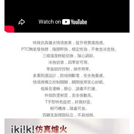
特殊仿真爐火情境效果，提升視覺溫熱感。
PTC陶瓷發熱體，隨開即熱，穩定性強，不會忽冷忽熱。
三檔溫度輕鬆切換，隨心調節。
冷熱切替，四季皆可用。
單旋鈕控控制，操作簡單。
多重防護設計，防傾倒斷電，安全無憂慮。
情境燈獨立控制開關，關閉使用安心好眠。
低噪音運轉，辦公、讀書不打擾。
外殼防燙材質，安全係數高。
T字型特色提把，好握好提。
輕巧機身，隨處可放。
四腳支架穩固站立，不易傾倒。