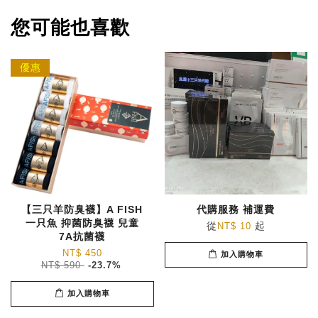
您可能也喜歡
優惠
【三只羊防臭襪】A FISH
代購服務 補運費
一只魚 抑菌防臭襪 兒童
從
起
NT$ 10
7A抗菌襪
NT$ 450
加入購物車
NT$ 590
-23.7%
加入購物車