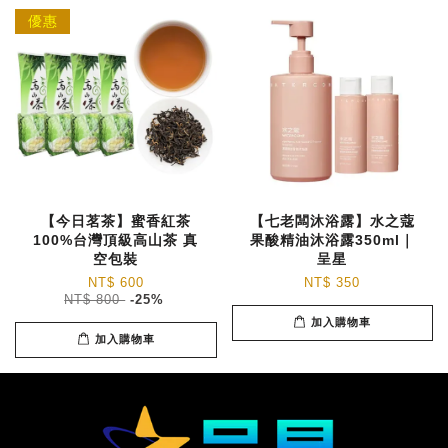
優惠
【今日茗茶】蜜香紅茶
【七老闆沐浴露】水之蔻
100%台灣頂級高山茶 真
果酸精油沐浴露350ml｜
空包裝
呈星
NT$ 600
NT$ 350
NT$ 800
-25%
加入購物車
加入購物車