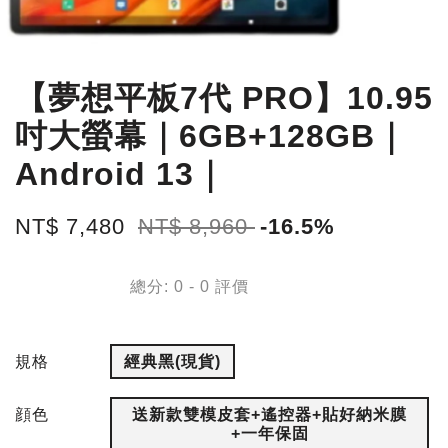
【夢想平板7代 PRO】10.95
吋大螢幕｜6GB+128GB｜
Android 13｜
NT$ 7,480
NT$ 8,960
-16.5%
總分:
0
-
0
評價
規格
經典黑(現貨)
顔色
送新款雙模皮套+遙控器+貼好納米膜
+一年保固