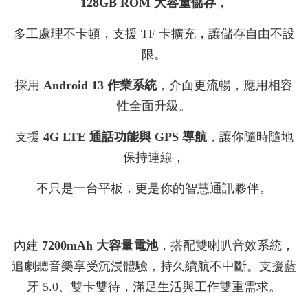
128GB ROM 大容量儲存
，
多工處理不卡頓，支援 TF 卡擴充，讓儲存自由不設
限。
採用
Android 13 作業系統
，介面更流暢，應用相容
性全面升級。
支援
4G LTE 通話功能與 GPS 導航
，讓你隨時隨地
保持連線，
不只是一台平板，更是你的智慧通訊夥伴。
內建
7200mAh 大容量電池
，搭配雙喇叭音效系統，
追劇聽音樂享受沉浸體驗，持久續航不中斷。支援藍
牙 5.0、雙卡雙待，滿足生活與工作雙重需求。