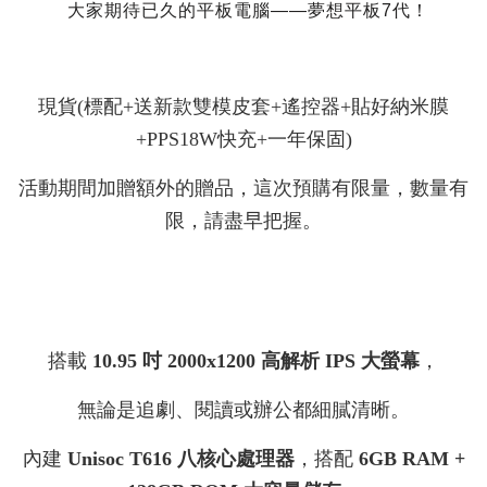
大家期待已久的平板電腦——夢想平板7代！
現貨(標配+送新款雙模皮套+遙控器+貼好納米膜
+
PPS18W快充+
一年保固)
活動期間加贈額外的贈品，這次預購有限量，數量有
限，請盡早把握。
搭載
10.95 吋 2000x1200 高解析 IPS 大螢幕
，
無論是追劇、閱讀或辦公都細膩清晰。
內建
Unisoc T616 八核心處理器
，搭配
6GB RAM +