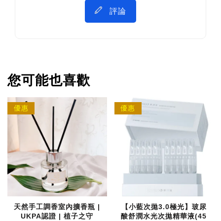
評論
您可能也喜歡
優惠
優惠
天然手工調香室內擴香瓶 |
【小藍次拋3.0極光】玻尿
UKPA認證 | 植子之守
酸舒潤水光次拋精華液(45