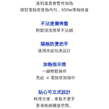
達到溫度會暫停加熱
環型電熱管受熱均匀，650w導熱快速
不沾塗層烤盤
輕鬆清洗簡單不沾鍋
隔熱防燙把手
溫潤木紋玩美設計
加熱指示燈
一鍵輕鬆操作
亮起 → 電熱管加熱中
貼心可立式設計
料理方便，拿取不燙手
更省收納擺放空間。