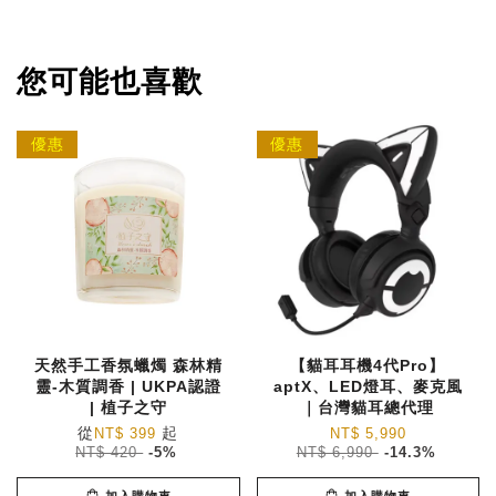
您可能也喜歡
優惠
優惠
天然手工香氛蠟燭 森林精
【貓耳耳機4代Pro】
靈-木質調香 | UKPA認證
aptX、LED燈耳、麥克風
| 植子之守
｜台灣貓耳總代理
從
起
NT$ 399
NT$ 5,990
NT$ 420
-5%
NT$ 6,990
-14.3%