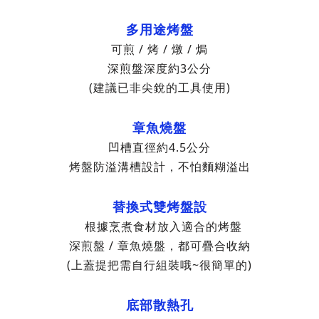
多用途烤盤
可煎 / 烤 / 燉 / 焗
深煎盤深度約3公分
(建議已非尖銳的工具使用)
章魚燒盤
凹槽直徑約4.5公分
烤盤防溢溝槽設計，不怕麵糊溢出
替換式雙烤盤設
根據烹煮食材放入適合的烤盤
深煎盤 / 章魚燒盤，都可疊合收納
(上蓋提把需自行組裝哦~很簡單的)
底部散熱孔