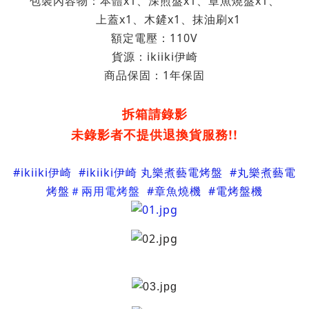
包裝內容物：
本體
x1
深煎盤
x1
章魚燒盤x1
、
、
、
上蓋x1
木鏟
x1、
抹油刷
x1
、
額定電壓：110V
貨源：
ikiiki伊崎
商品保固：1年保固
拆箱請錄影
未錄影者不提供退換貨服務!!
#
ikiiki伊崎 #ikiiki伊崎 丸樂煮藝電烤盤
#
丸樂煮藝電
烤盤
＃兩用電烤盤
#
章魚燒機
#電烤盤
機