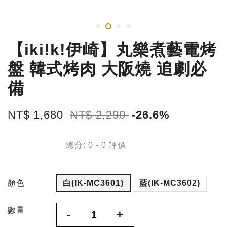
【iki!k!伊崎】丸樂煮藝電烤
盤 韓式烤肉 大阪燒 追劇必
備
NT$ 1,680
NT$ 2,290
-26.6%
總分:
0
-
0
評價
顏色
白(IK-MC3601)
藍(IK-MC3602)
數量
-
+