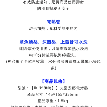
有效防止過熱，延長商品使用壽命
防滑腳墊穩固安全
電熱管
環形加熱，食材受熱更均匀
章魚燒盤、深煎盤、上蓋皆可水洗
建議每次使用後，以清潔液加熱水浸泡
約10分鐘後再以海綿擦洗。
(務必擦至全乾再收藏，水分殘留將造成金屬氧化等現
象)
【商品規格】
型號：
【iki!k!伊崎】】
丸樂煮藝電烤盤
產品尺寸: 145*155*355mm
產品淨重 : 1.8kg