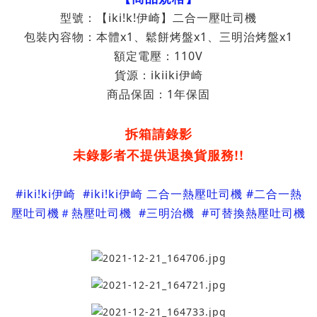
型號：
【iki!k!伊崎】二合一壓吐司機
包裝內容物：
本體
x1
鬆餅烤盤
x1
三明治烤盤
x1
、
、
額定電壓：110V
貨源：
ikiiki伊崎
商品保固：1年保固
拆箱請錄影
未錄影者不提供退換貨服務!!
#
iki!ki伊崎 #iki!ki伊崎 二合一熱壓吐司機
#
二合一熱
壓吐司機
＃
熱壓吐司機
#
三明治機
#可替換熱壓吐司機