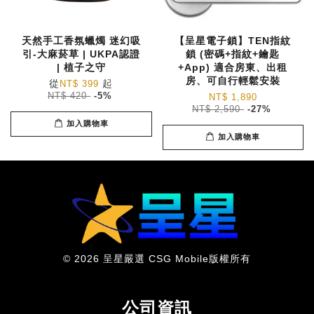
天然手工香氛蠟燭 迷幻吸
【呈星電子鎖】TEN指紋
引-大麻菸草 | UKPA認證
鎖 (密碼+指紋+鑰匙
| 植子之守
+App) 適合房東、出租
房、可自行輕鬆安裝
從
起
NT$ 399
NT$ 420
-5%
NT$ 1,890
NT$ 2,590
-27%
加入購物車
加入購物車
© 2026 呈星嚴選 CSG Mobile版權所有
公司資訊