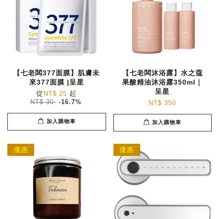
【七老闆377面膜】肌膚未
【七老闆沐浴露】水之蔻
來377面膜 |呈星
果酸精油沐浴露350ml｜
呈星
從
起
NT$ 25
NT$ 30
-16.7%
NT$ 350
加入購物車
加入購物車
優惠
優惠