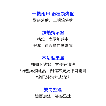
一機兩用 兩種類烤盤
鬆餅烤盤、三明治烤盤
加熱指示燈
橘燈 : 表示加熱中
燈滅 : 達溫度自動斷電
不沾黏塗層
麵糊不沾黏，方便好清洗
*烤盤為消耗品，刮傷不屬於保固範圍
*勿已浸泡方式清洗
雙向控溫
雙面加溫，導熱迅速