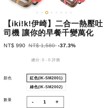
【iki!k!伊崎】二合一熱壓吐
司機 讓你的早餐千變萬化
NT$ 990
NT$ 1,580
-37.3%
總分:
0
-
0
評價
顏色
紅色(IK-SM2001)
綠色(IK-SM2002)
數量
-
+