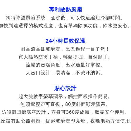
專利散熱風扇
，煮沸後，可以
獨特降溫風扇系統
快速縮短冷卻時間。
加快到達選擇的模式溫度，
也有單獨除氯功能，飲水更安心
24小時長效保溫
耐高溫高硼玻璃壺，烹煮過程一目了然！
寬大隔熱防燙手柄，輕鬆提握、自然順手。
流暢的壺嘴角度，出水適量好掌控。
大壺口設計，易清潔，不藏汙納垢。
貼心設計
超大雙數字螢幕顯示，觸控面板操作簡易。
無須彎腰即可直視，80度斜面顯示螢幕。
360
防傾倒凹槽底座設計，壺身可
度旋轉，取壺安全便利。
底座設有貼心照明燈，提起玻璃壺即亮燈，夜晚泡奶方便使用