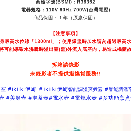
商檢字號
(BSMI)
：
R38362
電器規格：
110V 60Hz 700W(
台灣電壓
)
商品保固：１年（原廠保固）
【注意事項】
身最高水位線「
1300ml
」；使用燉盅時加水請勿超過最高
將可能導致水沸騰時溢出壺
(
盅
)
外流入底座內，易造成機體
拆箱請錄影
未錄影者不提供退換貨服務!!
 #ikiiki伊崎 ＃ikiiki伊崎
#
智能調溫烹煮壼
智能調溫
煮壺 #美顏壺 #泡茶壺#電水壺 #電燒水壺 #多功能烹