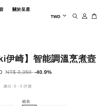
音
關於呈星
iiki伊崎】智能調溫烹煮壼
80
NT$ 3,350
-40.9%
總分:
0
-
0
評價
組合