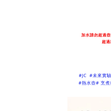
加水請勿超過壺
超過
#JC #未來實驗室
#熱水壺
# 烹