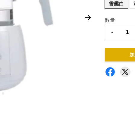
雪靄白
數量
-
加