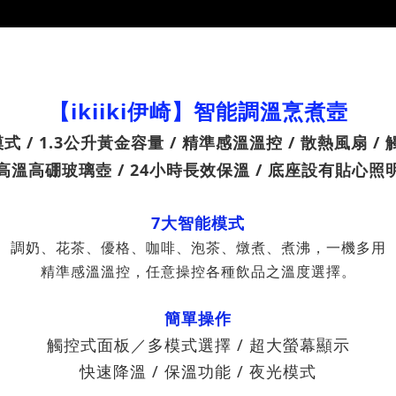
【ikiiki伊崎】智能調溫烹煮壼
 / 1.3公升
/ 精準感溫溫控 / 散熱風扇 /
黃金容量
高溫高硼玻璃壺 / 24小時長效保溫 / 底座設有貼心照
7大智能模式
調奶、花茶、優格、咖啡、泡茶、燉煮、煮沸
，一機多用
精準感溫溫控，任意操控各種飲品之溫度選擇。
簡單操作
觸控式面板／
多模式選擇
/ 超大螢幕顯示
快速降溫 / 保溫功能 / 夜光模式