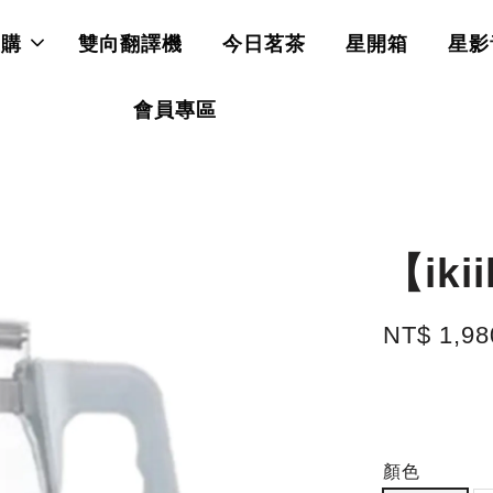
直購
雙向翻譯機
今日茗茶
星開箱
星影
會員專區
【ik
NT$ 1,9
顏色