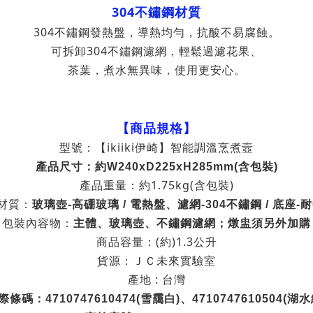
304
不鏽鋼材質
304
不鏽鋼發熱盤，導熱均勻，抗酸不易腐蝕。
304
可拆卸
不鏽鋼濾網，輕鬆過濾花果、
茶葉，煮水無異味，使用更安心。
【商品規格】
型號：
【ikiiki伊崎】智能調溫烹煮壼
產品尺寸：
約W240xD225xH285mm(含包裝)
產品重量：約1.75kg(含包裝)
材質：
玻璃壺
-
高硼玻璃
/
電熱盤、濾網
-304
不鏽鋼
/
底座
-
耐
包裝內容物：
主體、玻璃壺、不鏽鋼濾網；燉盅須另外加購
商品容量：(約)1.3公升
貨源：ＪＣ未來實驗室
產地 : 台灣
際條碼：
4710747610474(
雪靄白
)
、
4710747610504(
湖水