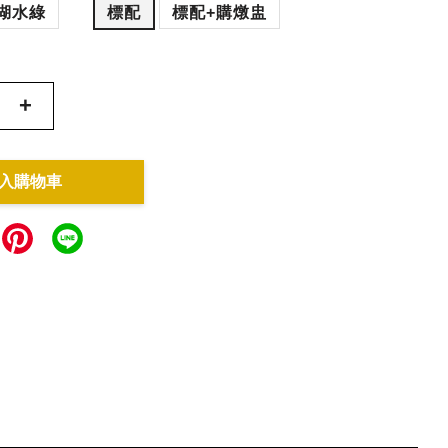
湖水綠
標配
標配+購燉盅
+
入購物車