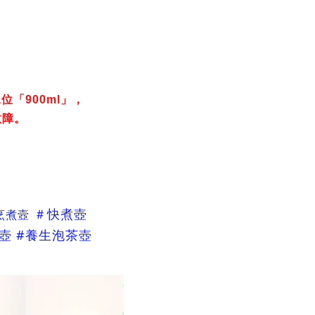
水位「
900ml
」，
故障。
＃快煮壺
烹煮壼
煮壺 #養生泡茶壺