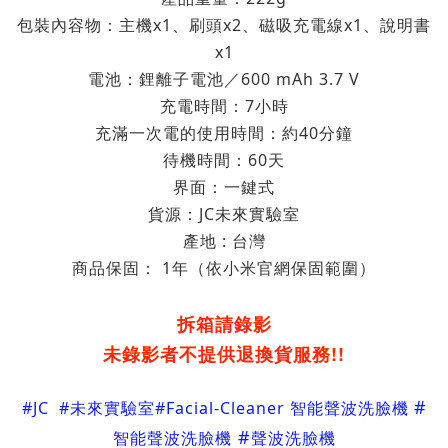
包裝內容物：
主機
x1
刷頭
x2
磁吸充
電線
x1
說明書
、
、
、
x1
電池：鋰離子電池／600 mAh 3.7 V
充電時間：7小時
充滿一次電的使用時間：約40分鐘
待機時間：60天
界面：一鍵式
貨源：JC未來實驗室
產地 : 台灣
商品保固： 1年（依小米官網保固範圍）
拆箱請錄影
未錄影者不提供退換貨服務!!
#
#
JC
#
未來實驗室
#
Fa
cial-Cleaner 智能聲波洗臉機
#
智能聲波洗臉機
聲波洗臉機