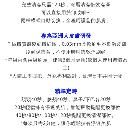
完整清潔只需120秒，深層清潔倍效潔淨
可以直接用於卸妝唷~!
兩檔模式自動切換，全程呵護您的肌膚。
專為亞洲人皮膚研發
羊絨般質感髮絲般細緻，0.03mm柔軟刷毛不刺激皮膚
刷頭保護蓋，不使用時呵護乾淨刷頭
*每組內含兩組刷頭，建議3個月更換(依個人使用習慣為
主)
*人體工學握把、外觀專利設計，台灣日本共同研發
精準定時
額頭40秒、臉頰40秒、鼻子/下巴各20秒
120秒輕鬆擁有淨透美肌，智能振動提醒更換部位
40秒/80秒/100秒/120秒提醒更換清潔部位。
2
*每次只需
分鐘，讓你輕鬆擁有淨透美肌