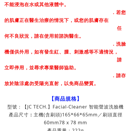
不能浸泡在水或其他液體中。
．若您
的肌膚正在醫生治療的情況下，或您的肌膚存在
任
何不良狀況，
請在使用前諮詢醫生。
．洗臉
機僅供外用，如有發生紅、腫、刺激感等不適情況，
請
立即停用，
並尋求專業醫師協助。
．請存
放於陰涼處勿受陽光直射，以免商品變質。
【商品規格】
型號：
【JC TECH.】Facial-Cleaner 智能聲波洗臉機
產品尺寸
：
主機(含刷頭)165*66*65mm／刷頭直徑
60mm78 x 78 mm
產品重量：222g