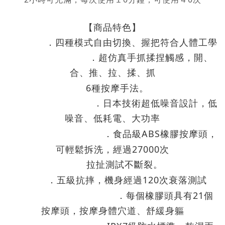
【商品特色】
．四種模式自由切換、握把符合人體工學
．超仿真手抓揉捏觸感，開、
合、推、拉、揉、抓
6
種按摩手法。
．日本技術超低噪音設計，低
噪音、低耗電、大功率
ABS
．食品級
橡膠按摩頭，
27000
可輕鬆拆洗，經過
次
拉扯測試不斷裂。
120
．五級抗摔，機身經過
次衰落測試
21
．每個橡膠頭具有
個
按摩頭，按摩身體穴道、舒緩身軀