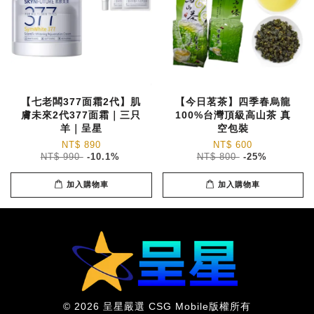
【七老闆377面霜2代】肌
【今日茗茶】四季春烏龍
膚未來2代377面霜｜三只
100%台灣頂級高山茶 真
羊｜呈星
空包裝
NT$ 890
NT$ 600
NT$ 990
-10.1%
NT$ 800
-25%
加入購物車
加入購物車
© 2026 呈星嚴選 CSG Mobile版權所有