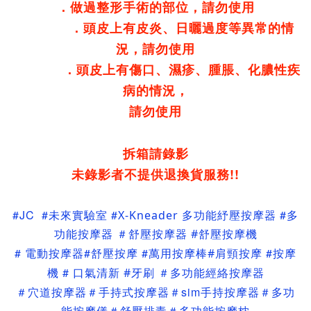
．做過整形手術的部位，請勿使用
．頭皮上有皮炎、日曬過度等異常的情
況，請勿使用
．頭皮上有傷口、濕疹、腫脹、化膿性疾
病的情況，
請勿使用
拆箱請錄影
未錄影者不提供退換貨服務!!
#JC #未來實驗室 #
#
X-Kneader 多功能紓壓按摩器
多
功能
按摩器
＃舒壓
按摩器
#
舒壓
按摩機
#
#
#
肩頸
#按摩
電動按摩器
舒壓按摩
萬用按摩棒#
按摩
機
#
＃
多功能經絡按摩器
口氣清新 #牙刷
＃
穴道按摩器＃手持式按摩器＃sim手持按摩器＃多功
能按摩儀＃舒壓排毒＃多功能按摩枕