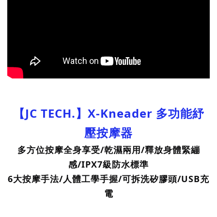
【JC TECH.】X-Kneader 多功能紓
壓按摩器
多方位按摩全身享受/乾濕兩用/釋放身體緊繃
感/IPX7級防水標準
6大按摩手法/人體工學手握/可拆洗矽膠頭/USB充
電