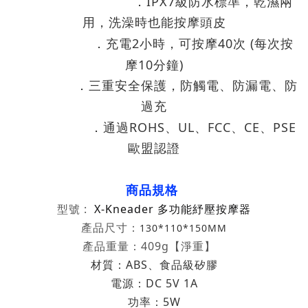
IPX7
．
級防水標準，乾濕兩
用，洗澡時也能按摩頭皮
2
40
(
．充電
小時，可按摩
次
每次按
10
)
摩
分鐘
．三重安全保護，防觸電、防漏電、防
過充
ROHS
UL
FCC
CE
PSE
．通過
、
、
、
、
歐盟認證
商品規格
型號 :
X-Kneader 多功能紓壓按摩器
產品尺寸：
130*110*150MM
產品重量：409g【淨重】
ABS
材質：
、食品級矽膠
DC 5V 1A
電源：
5W
功率：