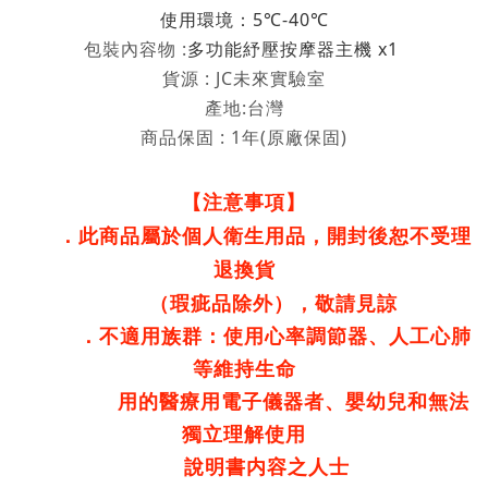
5
-40
使用環境：
℃
℃
包裝內容物 :
x1
多功能紓壓按摩器主機
貨源 : JC未來實驗室
產地:台灣
商品保固 :
1年(原廠保固)
【注意事項】
．此商品屬於個人衛生用品，開封後恕不受理
退換貨
（瑕疵品除外），敬請見諒
．不適用族群：使用心率調節器、人工心肺
等維持生命
用的醫療用電子儀器者、
嬰幼兒和無法
獨立理解使用
說明書内容之人士