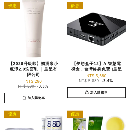
優惠
優惠
【2026升級款】嬌潤泉小
【夢想盒子12】AI智慧電
氨淨2.0洗面乳 ｜呈星有
視盒，台灣終身免費 |呈星
限公司
NT$ 5,680
NT$ 5,880
-3.4%
NT$ 290
NT$ 300
-3.3%
加入購物車
加入購物車
優惠
優惠