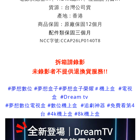
貨源：台灣公司貨
產地 : 香港
商品保固：原廠保固12個月
配件類保固三個月
NCC字號:CCAP26LP0140T8
拆箱請錄影
未錄影者不提供退換貨服務!!
#
夢想數位 #夢想盒子
#夢想盒子榮耀
＃機上盒
#
電視
盒
#
Dream tv
#夢想數位電視盒 #數位機上盒 #追劇神器 #免費看第4
台 #4k機上盒 #8k機上盒