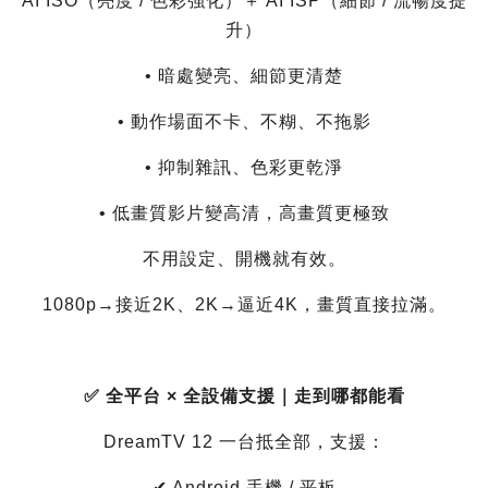
AI ISO（亮度 / 色彩強化）＋ AI ISP（細節 / 流暢度提
升）
• 暗處變亮、細節更清楚
• 動作場面不卡、不糊、不拖影
• 抑制雜訊、色彩更乾淨
• 低畫質影片變高清，高畫質更極致
不用設定、開機就有效。
1080p→接近2K、2K→逼近4K，畫質直接拉滿。
✅ 全平台 × 全設備支援｜走到哪都能看
DreamTV 12 一台抵全部，支援：
✔ Android 手機 / 平板