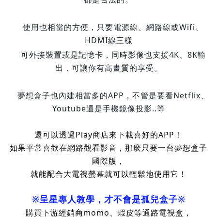
🌟
使用也相當的方便，只要電源線、網路線或Wifi、
HDMI線三樣
🌟
可外接裝置或是記憶卡，同時影像也支援4K、8K輸
出，
可讓你有高畫質的享受。
🌟
夢想盒子也內建相當多的APP，不管是要看Netflix、
Youtube還是手機鏡像投影..等
還可以透過Play商店來下載喜好的APP！
如果平常喜歡在網路觀看影音，那麼只要一台夢想盒子
國際版，
就能配合大電視螢幕就可以輕鬆地使用它！
※呈星專人教學，才不會是孤兒盒子※
購買下游經銷商momo、蝦皮等通路電視盒，