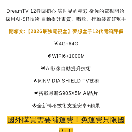
DreamTV 12尋回初心 讓世界的精彩 從你的電視開始
採用AI-SR技術 自動提升畫質、唱歌、行動裝置好幫手
開箱文:【2026最強電視盒】夢想盒子12代開箱評價
🌟4G+64G
🌟WIFI6+1000M
🌟AI影像自動提升技術
🌟同NVIDIA SHIELD TV技術
🌟搭載最新S905X5M AI晶片
🌟全新轉移技術支援安卓+蘋果
國外購買需要補運費 ! 免運費
只限國
內 !!