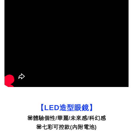
【LED造型眼鏡】
💟體驗個性/華麗/未來感/科幻感
💟七彩可控款(內附電池)