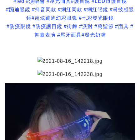
#led #演唱會 #冷光面具#護目鏡 #LED燈護目鏡
#蹦迪眼鏡 #抖音同款 #網紅同款 #網紅眼鏡 #科技感眼
鏡#超炫蹦迪幻彩眼鏡 #七彩發光眼鏡
#防疫眼鏡 #防疫護目鏡 #街舞 #派對 #萬聖節 #面具 #
舞臺表演 #尾牙面具#發光奶嘴