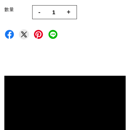
數量
-
+