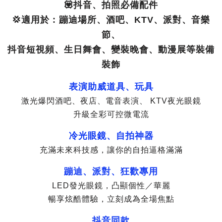
💟抖音、拍照必備配件
💢適用於 : 蹦迪場所、酒吧、KTV、派對、音樂
節、
抖音短視頻、生日舞會、變裝晚會、動漫展等裝備
裝飾
表演助威道具、玩具
激光爆閃酒吧、夜店、電音表演、 KTV夜光眼鏡
升級全彩可控微電流
冷光眼鏡、自拍神器
充滿未來科技感，讓你的自拍逼格滿滿
蹦迪、派對、狂歡專用
LED發光眼鏡，凸顯個性／華麗
暢享炫酷體驗，立刻成為全場焦點
抖音同款