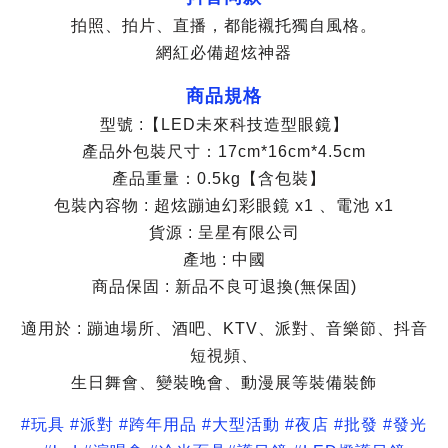
拍照、拍片、直播，都能襯托獨自風格。
網紅必備超炫神器
商品規格
型號 :【LED未來科技造型眼鏡】
產品外包裝尺寸：17cm*16cm*4.5cm
產品重量：0.5kg【含包裝】
包裝內容物 : 超炫蹦迪幻彩眼鏡 x1 、電池 x1
貨源 : 呈星有限公司
產地 : 中國
商品保固 : 新品不良可退換(無保固)
適用於 : 蹦迪場所、酒吧、KTV、派對、音樂節、抖音
短視頻、
生日舞會、變裝晚會、動漫展等裝備裝飾
#玩具 #派對 #跨年用品 #大型活動 #夜店 #批發 #發光