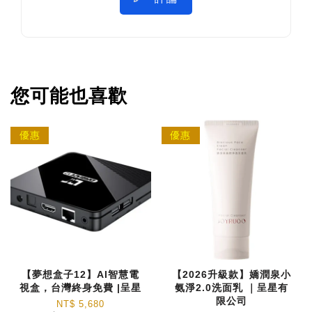
您可能也喜歡
優惠
優惠
【夢想盒子12】AI智慧電
【2026升級款】嬌潤泉小
視盒，台灣終身免費 |呈星
氨淨2.0洗面乳 ｜呈星有
限公司
NT$ 5,680