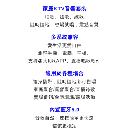
家庭KTV音響套裝
唱歌、聽歌、練歌
隨時隨地，想場就唱，震撼音質
多系統兼容
愛生活更愛自由
兼容手機、電腦、平板、
支持各大K歌APP、直播唱歌軟件
適用於各種場合
隨身攜帶，隨時隨地都可歡唱
家庭聚會/露營聚會/直播錄歌
賣場促銷/會議講課/廣場活動
內置藍牙5.0
音效自然，連接簡單更快速
信號更穩定