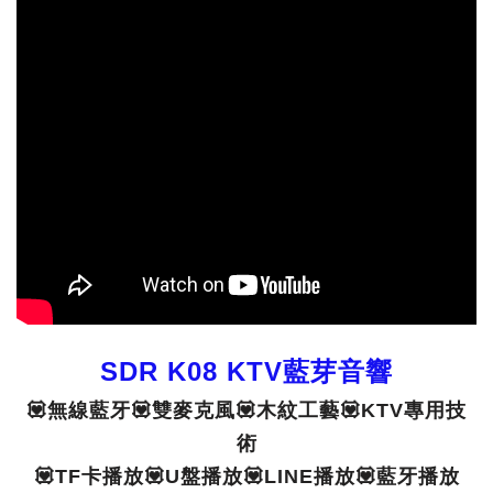
SDR
K08 KTV藍芽音響
💟無線藍牙💟雙麥克風💟木紋工藝💟KTV專用技
術
💟TF卡播放💟U盤播放💟LINE播放💟藍牙播放