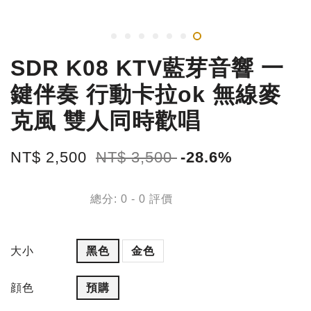
SDR K08 KTV藍芽音響 一
鍵伴奏 行動卡拉ok 無線麥
克風 雙人同時歡唱
NT$ 2,500
NT$ 3,500
-28.6%
總分:
0
-
0
評價
大小
黑色
金色
顔色
預購