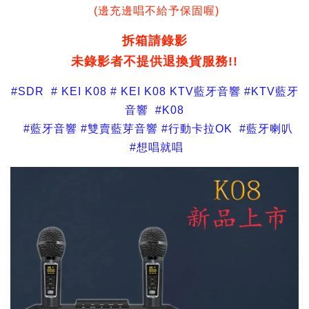
(邊充邊唱不給予保固喔)
拆箱請錄影
未錄影者不提供退換貨服務!!
#SDR # KEI K08 # KEI K08 KTV藍牙音響 #KTV藍牙
音響 #K08
#藍牙音響 #雙賣藍芽音響 #行動卡拉OK #藍牙喇叭
#想唱就唱