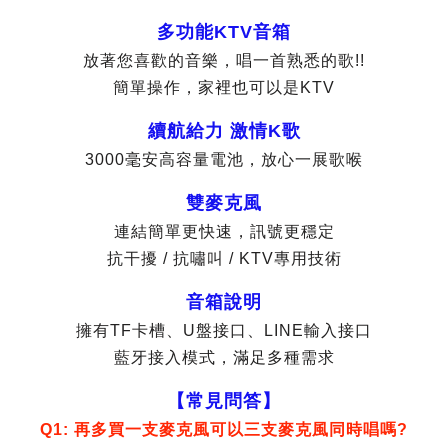
多功能KTV音箱
放著您喜歡的音樂，唱一首熟悉的歌!!
簡單操作，家裡也可以是KTV
續航給力 激情K歌
3000毫安高容量電池，放心一展歌喉
雙麥克風
連結簡單更快速，訊號更穩定
抗干擾 / 抗嘯叫 / KTV專用技術
音箱說明
擁有TF卡槽、U盤接口、LINE輸入接口
藍牙接入模式，滿足多種需求
【常見問答】
Q1: 再多買一支麥克風可以三支麥克風同時唱嗎?