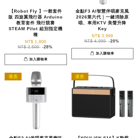
【Robot Fly 】一般套件
金點F3 AI智慧伴唱麥克風
版 四旋翼飛行器 Arduino
2026第六代｜一鍵消除原
教育套件 飛行競賽
唱、車用KTV 美聲升降
STEAM Pilot 組別指定機
Key
種
NT$ 3,999
NT$ 4,999
-20%
NT$ 1,800
NT$ 2,500
-28%
加入購物車
加入購物車
優惠
優惠
金點F3 AI伴唱麥克風喇叭
【YOULISN S16】K歌藍