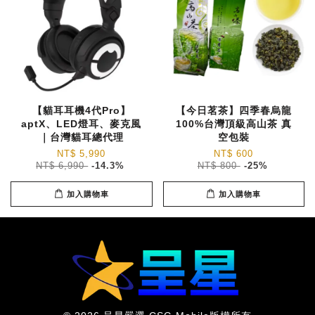
【貓耳耳機4代Pro】
【今日茗茶】四季春烏龍
aptX、LED燈耳、麥克風
100%台灣頂級高山茶 真
｜台灣貓耳總代理
空包裝
NT$ 5,990
NT$ 600
NT$ 6,990
-14.3%
NT$ 800
-25%
加入購物車
加入購物車