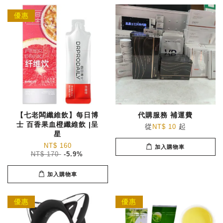
優惠
【七老闆纖維飲】每日博
代購服務 補運費
士 百香果血橙纖維飲 |呈
從
起
NT$ 10
星
NT$ 160
加入購物車
NT$ 170
-5.9%
加入購物車
優惠
優惠