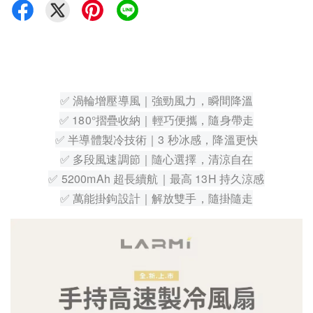
✅ 渦輪增壓導風｜強勁風力，瞬間降溫
✅ 180°摺疊收納｜輕巧便攜，隨身帶走
✅ 半導體製冷技術｜3 秒冰感，降溫更快
✅ 多段風速調節｜隨心選擇，清涼自在
✅ 5200mAh 超長續航｜最高 13H 持久涼感
✅ 萬能掛鉤設計｜解放雙手，隨掛隨走