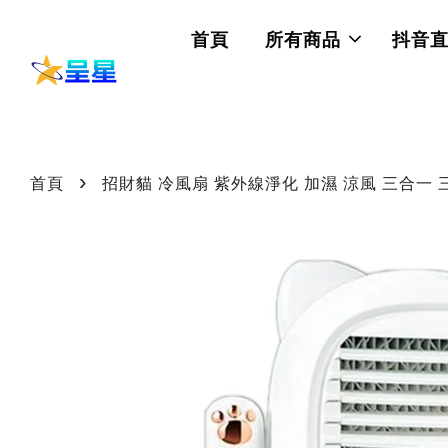
首頁
所有商品
抖音
›
首頁
招財貓 冷風扇 紫外線淨化 加濕 涼風 三合一