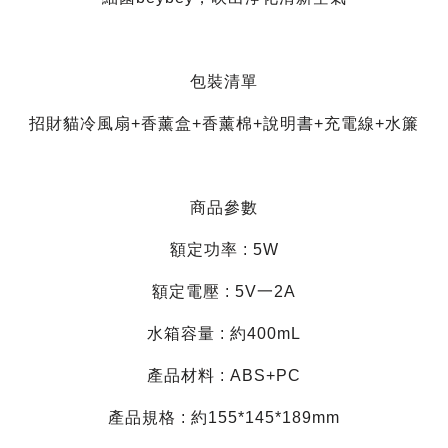
包裝清單
招財貓冷風扇+香薰盒+香薰棉+說明書+充電線+水簾
商品參數
額定功率 : 5W
額定電壓 : 5V一2A
水箱容量 : 約400mL
產品材料 : ABS+PC
產品規格 : 約155*145*189mm