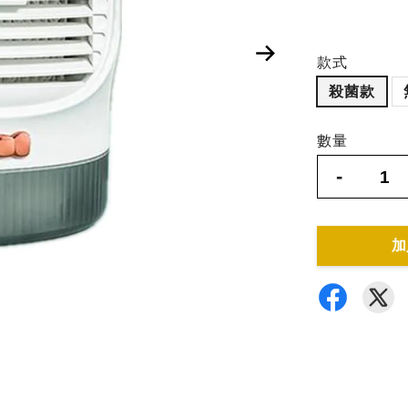
款式
殺菌款
數量
-
加