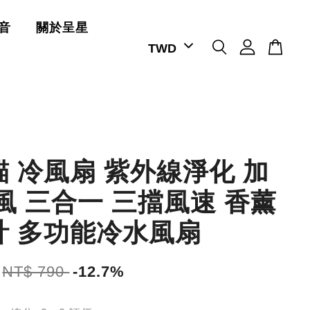
音
關於呈星
 冷風扇 紫外線淨化 加
風 三合一 三擋風速 香薰
計 多功能冷水風扇
NT$ 790
-12.7%