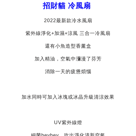
招財貓 冷風扇
2022最新款冷水風扇
紫外線淨化+加濕+涼風 三合一冷風扇
還有小魚造型香薰盒
加入精油，空氣中瀰漫了芬芳
消除一天的疲憊煩惱
加水同時可加入冰塊或冰晶升級清涼效果
UV紫外線燈
細菌beybey，吹出淨化清新空氣