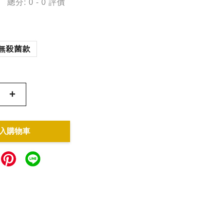
總分:
0
-
0
評價
無殺菌款
+
入購物車