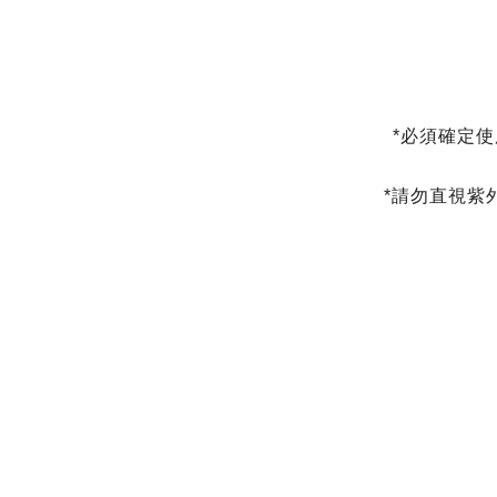
*必須確定
*請勿直視紫