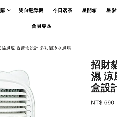
直購
雙向翻譯機
今日茗茶
星開箱
星影
會員專區
 三擋風速 香薰盒設計 多功能冷水風扇
招財貓
濕 涼
盒設
NT$ 690