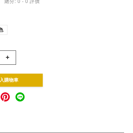
總分:
0
-
0
評價
色
+
入購物車