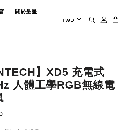
音
關於呈星
NTECH】XD5 充電式
GHz 人體工學RGB無線電
鼠
0