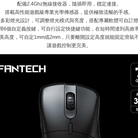
配備2.4Ghz無線接收器，隨插即用，穩定連接。
搭載高性能遊戲級專業光學傳感器，提供極致流暢的手感。
B多彩燈光設計，可調整燈光模式與亮度，搭配專屬軟體可自訂
用6個自定義按鍵，可自行設定快捷鍵功能，在短時間達到高效
完美高度，可自定1mm或2mm，只要離開設定高度就能固定滑鼠
讓遊戲控制更完美。