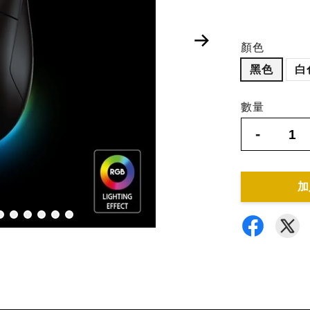
顏色
黑色
白
數量
-
加