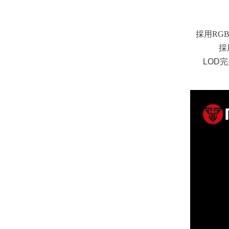
採用RG
採
LOD