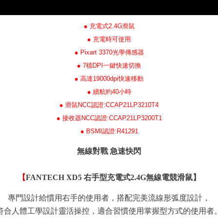
● 充電式2.4G滑鼠
● 充電時可使用
● Pixart 3370光學傳感器
● 7檔DPI一鍵快速切換
● 高達19000dpi快速移動
● 續航約40小時
● 滑鼠NCC認證:CCAP21LP3210T4
● 接收器NCC認證:CCAP21LP3200T1
● BSMI認證:R41291
無線對戰 急速快閃
【
FANTECH XD5 右手型充電式2.4G無線電競滑鼠】
專門設計給慣用右手的使用者，搭配完美流線形弧度設計，
符合人體工學設計靈活操控，適合習慣使用掌握型方式的使用者