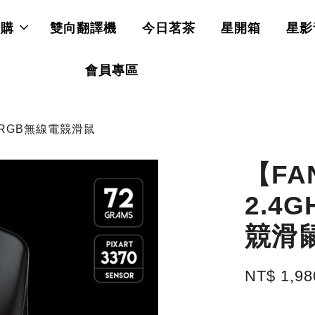
直購
雙向翻譯機
今日茗茶
星開箱
星影
會員專區
工學RGB無線電競滑鼠
【FA
2.4
競滑
NT$ 1,98