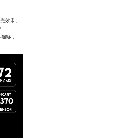
燈光效果。
率。
不飄移，