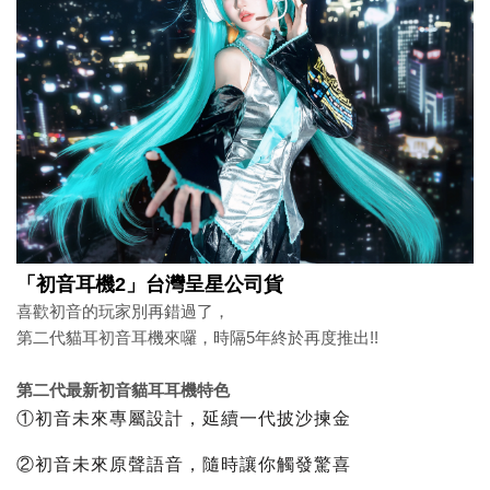
「初音耳機2」台灣呈星公司貨
喜歡初音的玩家別再錯過了，
第二代貓耳初音耳機來囉，時隔5年終於再度推出!!
第二代最新初音貓耳耳機特色
①初音未來專屬設計，延續一代披沙揀金
②初音未來原聲語音，隨時讓你觸發驚喜