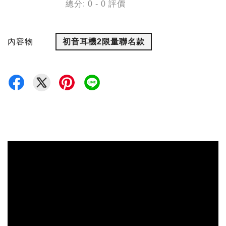
總分:
0
-
0
評價
內容物
初音耳機2限量聯名款