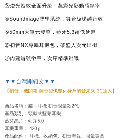
③燈光燈效全面升級，萬彩光影動感頻率
④Soundmage聲學系統，舞台級環繞音效
⑤50mm大單元發聲，藍牙5.3超低延遲
⑥初音NX專屬耳機包，破壁人次元出街
⑦內建編號徽章，次序精準辨識
▼▼台灣開箱文▼▼
【初音耳機開箱-聽音樂也能化身為初音未來-3C達人】
商品名稱：貓耳耳機 初音限量款2代
產品類別：頭戴式藍芽耳機
藍芽晶片：藍芽5.0
耳機重量： 420ｇ
產品配件： 耳機、收納包、初音海報、限量徽章