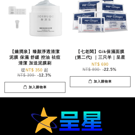
【嬌潤泉】臻顏淨透清潔
【七老闆】Gik保濕面膜
泥膜 保濕 舒緩 控油 祛痘
(第二代) ｜三只羊｜呈星
清潔 加送泥膜刷
NT$ 690
從
起
NT$ 890
-22.5%
NT$ 350
NT$ 399
-12.3%
加入購物車
加入購物車