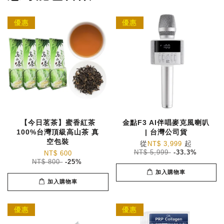
優惠
優惠
【今日茗茶】蜜香紅茶
金點F3 AI伴唱麥克風喇叭
100%台灣頂級高山茶 真
| 台灣公司貨
空包裝
從
起
NT$ 3,999
NT$ 5,999
-33.3%
NT$ 600
NT$ 800
-25%
加入購物車
加入購物車
優惠
優惠