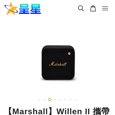
【Marshall】Willen II 攜帶