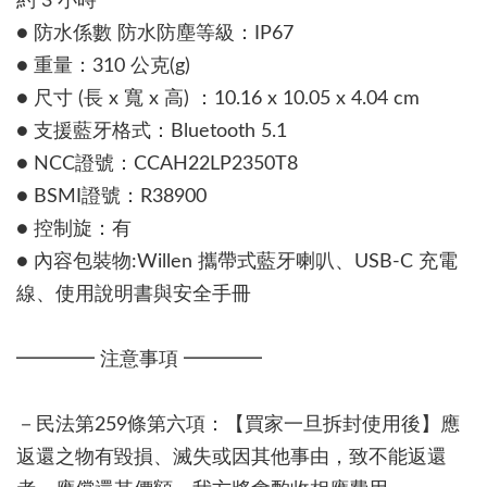
約 3 小時
● 防水係數 防水防塵等級：IP67
● 重量：310 公克(g)
● 尺寸 (長 x 寬 x 高) ：10.16 x 10.05 x 4.04 cm
● 支援藍牙格式：Bluetooth 5.1
● NCC證號：CCAH22LP2350T8
● BSMI證號：R38900
● 控制旋：有
● 內容包裝物:Willen 攜帶式藍牙喇叭、USB-C 充電
線、使用說明書與安全手冊
━━━━ 注意事項 ━━━━
－民法第259條第六項：【買家一旦拆封使用後】應
返還之物有毀損、滅失或因其他事由，致不能返還