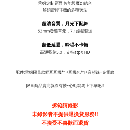
蕾姆定制界面 智能與魔幻結合
解鎖蕾姆耳機的多種玩法
超清音質，月光下亂舞
53mm發聲單元，7.1虛擬聲道
超低延遲，吟唱不卡頓
高通藍芽5.0，支持atpX HD
配件:雷姆限量款貓耳耳機*1+耳機包*1+音頻線+充電線
限量商品賣完就沒有搂~心動就馬上下單吧!!
拆箱請錄影
未錄影者不提供退換貨服務!!
不接受不喜歡而退貨