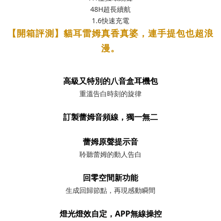
48H超長續航
1.6快速充電
【開箱評測】貓耳雷姆真香真婆，連手提包也超浪
漫。
高級又特別的八音盒耳機包
重溫告白時刻的旋律
訂製蕾姆音頻線，獨一無二
蕾姆原聲提示音
聆聽蕾姆的動人告白
回零空間新功能
生成回歸節點，再現感動瞬間
燈光燈效自定，APP無線操控