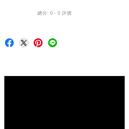
總分:
0
-
0
評價