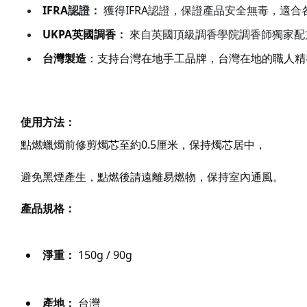
IFRA
IFRA
認證
：
獲得
認證，保證產品安全無毒，適合
UKPA英國調香
：
來自英國頂級調香學院調香師獨家配
台灣製造
：支持台灣在地手工品牌，台灣在地的職人精
使用方法：
點燃蠟燭前修剪燭芯至約0.5厘米，保持燭芯居中，
避免黑煙產生，點燃後請遠離易燃物，保持室內通風。
產品規格：
淨重：
 150g / 90g
產地：