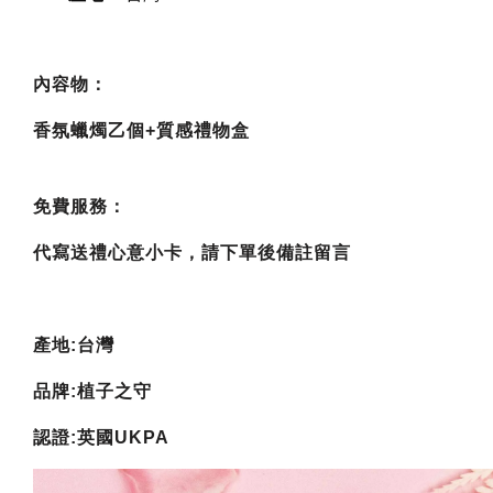
內容物：
香氛蠟燭乙個+質感禮物盒
免費服務：
代寫送禮心意小卡，請下單後備註留言
產地:台灣
品牌:植子之守
認證:英國UKPA