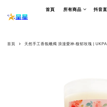
首頁
所有商品
抖音
›
首頁
天然手工香氛蠟燭 浪漫愛神-馥郁玫瑰 | UKPA