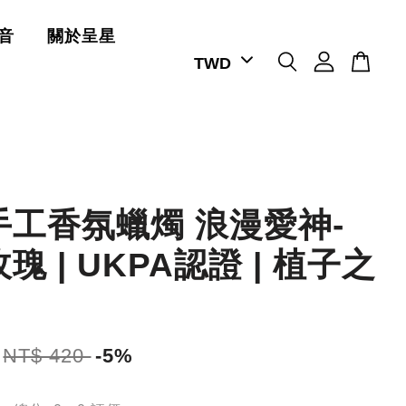
音
關於呈星
手工香氛蠟燭 浪漫愛神-
瑰 | UKPA認證 | 植子之
NT$ 420
-5%