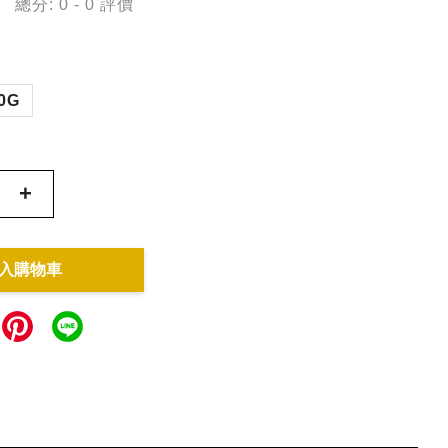
總分:
0
-
0
評價
0G
+
入購物車