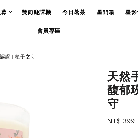
直購
雙向翻譯機
今日茗茶
星開箱
星影
會員專區
認證 | 植子之守
天然
馥郁玫
守
NT$ 399