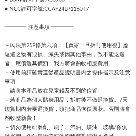
● BSMI許可字號:R38900
● NCC許可字號:CCAF24LP1160T7
━━━━ 注意事項 ━━━━
－民法第259條第六項：【買家一旦拆封使用後】應
返還之物有毀損、滅失或因其他事由，致不能返還
者，應償還其價額，我方將會酌收相應費用。
－使用前請確實遵從產品說明書內之操作指示及注意
事項。
－請將本產品放在兒童觸及不到的位置。
－若商品為個人貼身用品，拆封後不做退換貨。7天
鑑賞期內若要退換貨，須把商品恢復原狀。否則將會
酌收整新費！
－切勿使用研磨劑、刷子、汽油、煤油、玻璃/傢俱