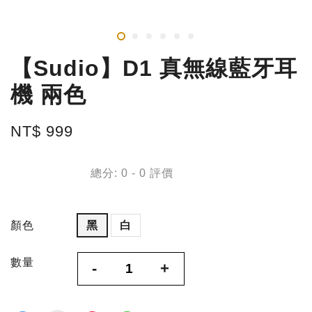
【Sudio】D1 真無線藍牙耳
機 兩色
NT$ 999
總分:
0
-
0
評價
顏色
黑
白
數量
-
+