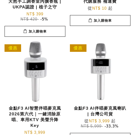
天然手工調香室內擴香瓶 |
代購服務 補運費
UKPA認證 | 植子之守
從
起
NT$ 10
NT$ 399
NT$ 420
-5%
加入購物車
加入購物車
優惠
優惠
金點F3 AI智慧伴唱麥克風
金點F3 AI伴唱麥克風喇叭
2026第六代｜一鍵消除原
| 台灣公司貨
唱、車用KTV 美聲升降
從
起
NT$ 3,999
Key
NT$ 5,999
-33.3%
NT$ 3,999