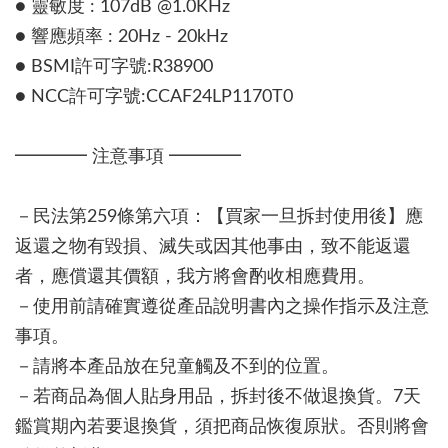
● 靈敏度 : 107dB @1.0KHz
● 響應頻率 : 20Hz - 20kHz
● BSMI許可字號:R38900
● NCC許可字號:CCAF24LP1170T0
━━━━ 注意事項 ━━━━
－民法第259條第六項：【買家一旦拆封使用後】應
返還之物有毀損、滅失或因其他事由，致不能返還
者，應償還其價額，我方將會酌收相應費用。
－使用前請確實遵從產品說明書內之操作指示及注意
事項。
－請將本產品放在兒童觸及不到的位置。
－若商品為個人貼身用品，拆封後不做退換貨。7天
鑑賞期內若要退換貨，須把商品恢復原狀。否則將會