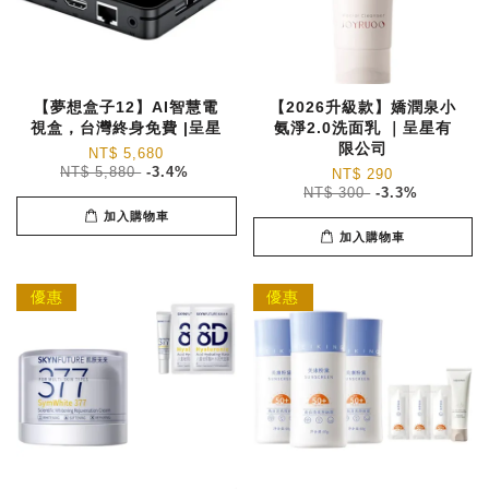
【夢想盒子12】AI智慧電
【2026升級款】嬌潤泉小
視盒，台灣終身免費 |呈星
氨淨2.0洗面乳 ｜呈星有
限公司
NT$ 5,680
NT$ 5,880
-3.4%
NT$ 290
NT$ 300
-3.3%
加入購物車
加入購物車
優惠
優惠