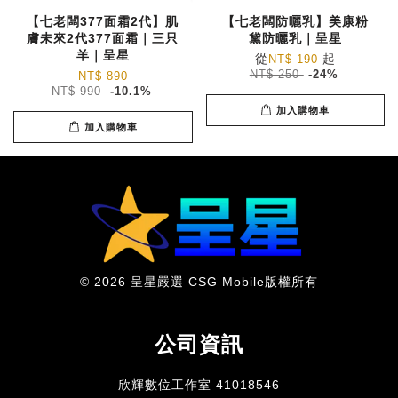
【七老闆377面霜2代】肌
【七老闆防曬乳】美康粉
膚未來2代377面霜｜三只
黛防曬乳｜呈星
羊｜呈星
從
起
NT$ 190
NT$ 250
-24%
NT$ 890
NT$ 990
-10.1%
加入購物車
加入購物車
© 2026 呈星嚴選 CSG Mobile版權所有
公司資訊
欣輝數位工作室 41018546