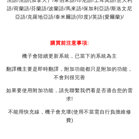
法語/法語(加拿大）/希伯來語/印尼語/土耳其語/意大利
語/荷蘭語/芬蘭語/波蘭語/馬來語/保加利亞語/斯洛文尼
亞語/克羅地亞語/泰米爾語(印度)/英語(愛爾蘭)/
購買前注意事項:
機子會陸續更新系統，已當下的系統為主
翻譯機主要是即時翻譯，附加功能都只是附加的功能，
不會到很完善
如果要使用附加功能，請先聯繫我們看是否適合您的需
求!
不能用快充線，機子會充壞(使用不當需自行負擔維修
費)