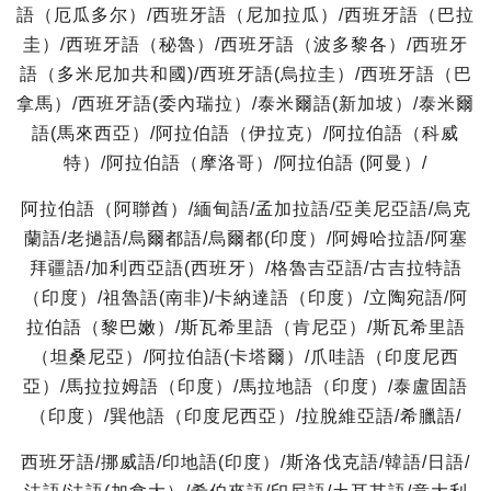
語（厄瓜多尔）/西班牙語（尼加拉瓜）/西班牙語（巴拉
圭）/西班牙語（秘魯）/西班牙語（波多黎各）/西班牙
語（多米尼加共和國)/西班牙語(烏拉圭）/西班牙語（巴
拿馬）/西班牙語(委內瑞拉）/泰米爾語(新加坡）/泰米爾
語(馬來西亞）/阿拉伯語（伊拉克）/阿拉伯語（科威
特）/阿拉伯語（摩洛哥）/阿拉伯語 (阿曼）/
阿拉伯語（阿聯酋）/緬甸語/孟加拉語/亞美尼亞語/烏克
蘭語/老撾語/烏爾都語/烏爾都(印度）/阿姆哈拉語/阿塞
拜疆語/加利西亞語(西班牙）/格魯吉亞語/古吉拉特語
（印度）/祖魯語(南非)/卡納達語（印度）/立陶宛語/阿
拉伯語（黎巴嫩）/斯瓦希里語（肯尼亞）/斯瓦希里語
（坦桑尼亞）/阿拉伯語(卡塔爾）/爪哇語（印度尼西
亞）/馬拉拉姆語（印度）/馬拉地語（印度）/泰盧固語
（印度）/巽他語（印度尼西亞）/拉脫維亞語/希臘語/
西班牙語/挪威語/印地語(印度）/斯洛伐克語/韓語/日語/