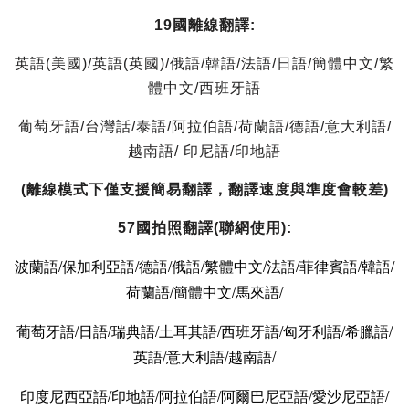
19國離線翻譯:
英語(美國)/英語(英國)/俄語/韓語/法語/日語/簡體中文/繁
體中文/西班牙語
葡萄牙語/台灣話/泰語/阿拉伯語/荷蘭語/德語/意大利語/
越南語/ 印尼語/印地語
(離線模式下僅支援簡易翻譯，翻譯速度與準度會較差)
57國拍照翻譯(聯網使用):
波蘭語/
保加利亞語/
德語/俄語/
繁體中文/
法語/
菲律賓語/
韓語/
荷蘭語/
簡體中文/馬來語/
葡萄牙語/
日語/瑞典語/
土耳其語/
西班牙語/匈牙利語/
希臘語/
英語/
意大利語/
越南語/
印度尼西亞語/
印地語/阿拉伯語/阿爾巴尼亞語/愛沙尼亞語/