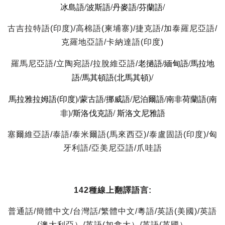
冰島語/波斯語/丹麥語/芬蘭語/
古吉拉特語(印度)/高棉語(柬埔寨)/捷克語/加泰羅尼亞語/
克羅地亞語/卡納達語(印度)
老撾語/緬甸語/馬拉地
羅馬尼亞語/立陶宛語/拉脫維亞語/
語/馬其頓語(北馬其頓)/
馬拉雅拉姆語(印度)/蒙古語/挪威語/尼泊爾語/南非荷蘭語(南
非)/斯洛伐克語/ 斯洛文尼雅語
塞爾維亞語/泰語/泰米爾語(馬來西亞)/泰盧固語(印度)/匈
牙利語/亞美尼亞語/爪哇語
142種線上翻譯語言:
普通話/簡體中文/台灣話/繁體中文/粵語/英語(美國)/英語
(澳大利亞）/英語(加拿大）/英語(英國）