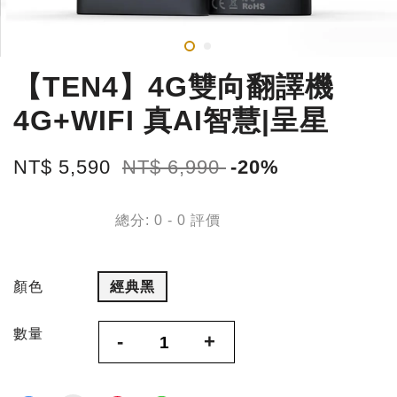
【TEN4】4G雙向翻譯機
4G+WIFI 真AI智慧|呈星
NT$ 5,590
NT$ 6,990
-20%
總分:
0
-
0
評價
顏色
經典黑
數量
-
+