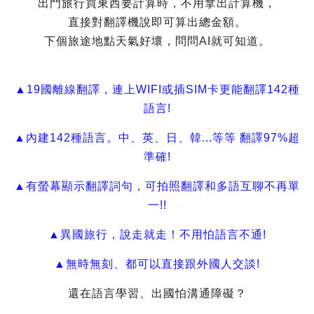
出門旅行買東西要計算時，不用拿出計算機，
直接對翻譯機說即可算出總金額。
下個旅途地點天氣好壞，問問AI就可知道。
▲19國離線翻譯，連上WIFI或插SIM卡更能翻譯142種
語言!
▲內建142種語言。中、英、日、韓...等等 翻譯97%超
準確!
▲有螢幕顯示翻譯詞句，可拍照翻譯和多語互聊不再單
一!!
▲異國旅行，說走就走！不用怕語言不通!
▲無時無刻、都可以直接跟外國人交談!
還在語言學習、出國怕溝通障礙？