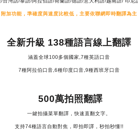
/台灣話/泰語/阿拉伯語/荷蘭語/德語/意大利語/越南語/ 印尼
附加功能，準確度與速度比較低，主要依聯網即時翻譯為主
全新升級 138種語言線上翻譯
涵蓋全球100多個國家,7種英語口音
7種阿拉伯口音,6種印度口音,9種西班牙口音
500萬拍照翻譯
一鍵拍攝菜單翻譯，快速直翻文字。
支持74種語言自動對焦，即拍即譯，秒拍秒懂!!