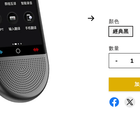
顏色
經典黑
數量
-
加