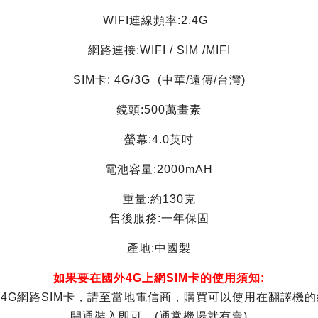
WIFI連線頻率:2.4G
網路連接:WIFI / SIM /MIFI
SIM卡: 4G/3G (中華/遠傳/台灣)
鏡頭:500萬畫素
螢幕:4.0英吋
電池容量:2000mAH
重量:約130克
售後服務:一年保固
產地:中國製
如果要在國外4G上網SIM卡的使用須知:
際4G網路SIM卡，請至當地電信商，購買可以使用在翻譯機
開通裝入即可。(通常機場就有賣)