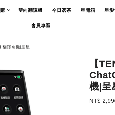
直購
雙向翻譯機
今日茗茶
星開箱
星影
會員專區
FI 翻譯奇機|呈星
【TE
Chat
機|呈
NT$ 2,9