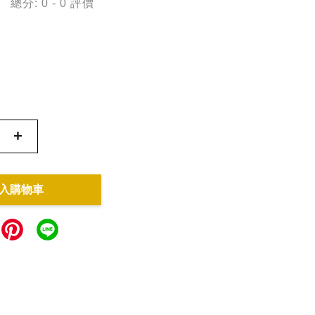
總分:
0
-
0
評價
+
入購物車