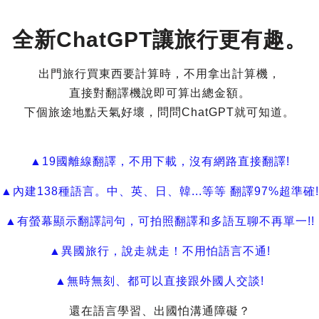
全新ChatGPT讓旅行更有趣。
出門旅行買東西要計算時，不用拿出計算機，
直接對翻譯機說即可算出總金額。
下個旅途地點天氣好壞，問問ChatGPT就可知道。
▲19國離線翻譯，不用下載，沒有網路直接翻譯!
▲內建138種語言。中、英、日、韓...等等 翻譯97%超準確!
▲有螢幕顯示翻譯詞句，可拍照翻譯和多語互聊不再單一!!
▲異國旅行，說走就走！不用怕語言不通!
▲無時無刻、都可以直接跟外國人交談!
還在語言學習、出國怕溝通障礙？