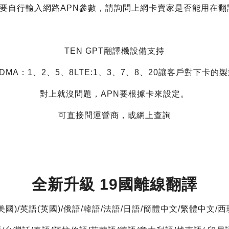
要自行輸入網路APN參數，請詢問上網卡賣家是否能用在翻
TEN GPT翻譯機設備支持
DMA：1、2、5、8LTE:1、3、7、8、20讓客戶對下卡的
對上就沒問題，APN要根據卡來設定。
可直接問運營商，或網上查詢
全新升級 19國離線翻譯
美國)/英語(英國)/俄語/韓語/法語/日語/簡體中文/繁體中文/