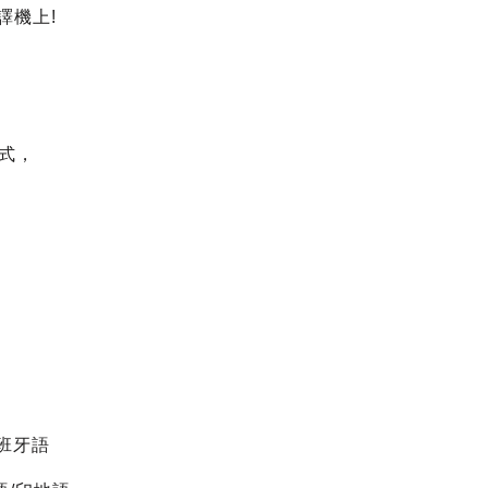
譯機上!
製式，
西班牙語