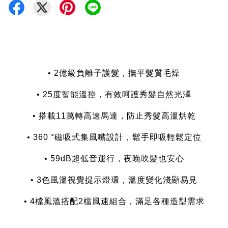
• 2億級負離子護髮，撫平髮質毛燥
• 25度智能溫控，有效呵護秀髮自然光澤
• 搭載11萬轉高速馬達，防止秀髮高溫烘乾
• 360 °磁吸式集風嘴設計，鬆手即吸輕鬆定位
• 59dB超低音運行，夜晚吹髮也安心
• 3色風溫視覺提示燈環，溫度變化淺顯易見
• 4檔風溫搭配2檔風速組合，滿足各種造型需求