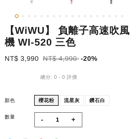
【WiWU】 負離子高速吹風
機 WI-520 三色
NT$ 3,990
NT$ 4,990
-20%
總分:
0
-
0
評價
顏色
櫻花粉
流星灰
鑽石白
數量
-
+