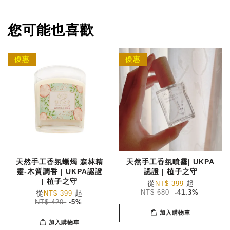
您可能也喜歡
優惠
優惠
天然手工香氛蠟燭 森林精
天然手工香氛噴霧| UKPA
靈-木質調香 | UKPA認證
認證 | 植子之守
| 植子之守
從
起
NT$ 399
從
起
NT$ 680
-41.3%
NT$ 399
NT$ 420
-5%
加入購物車
加入購物車