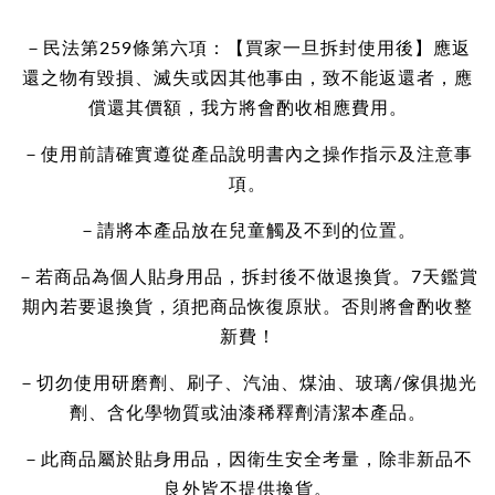
－民法第259條第六項：【買家一旦拆封使用後】應返
還之物有毀損、滅失或因其他事由，致不能返還者，應
償還其價額，我方將會酌收相應費用。
－使用前請確實遵從產品說明書內之操作指示及注意事
項。
－請將本產品放在兒童觸及不到的位置。
－若商品為個人貼身用品，拆封後不做退換貨。7天鑑賞
期內若要退換貨，須把商品恢復原狀。否則將會酌收整
新費！
－切勿使用研磨劑、刷子、汽油、煤油、玻璃/傢俱拋光
劑、含化學物質或油漆稀釋劑清潔本產品。
－此商品屬於貼身用品，因衛生安全考量，除非新品不
良外皆不提供換貨。