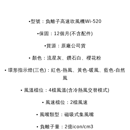
•型號：負離子高速吹風機Wi-520
•保固：12個月(不含配件)
•貨源：原廠公司貨
• 顏色：流星灰、鑽石白、櫻花粉
• 環形指示燈(三色)：紅色-熱風、黃色-暖風、藍色-自然
風
• 風溫檔位：4檔風溫(含冷熱風交替模式)
• 風速檔位：2檔風速
• 風嘴類型：磁吸式集風嘴
• 負離子量：2億icon/cm3