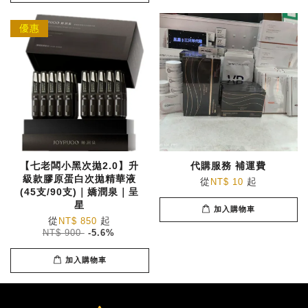
優惠
【七老闆小黑次拋2.0】升
代購服務 補運費
級款膠原蛋白次拋精華液
從
起
NT$ 10
(45支/90支)｜嬌潤泉｜呈
星
加入購物車
從
起
NT$ 850
NT$ 900
-5.6%
加入購物車