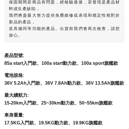
保固期間若商品有問題，經檢驗過後，若發現是產品材
料或生產缺陷，
我們將盡最大努力提供免費維修或表現和穩定性相對於
新品的產品，
並具備同等功能的產品。出貨前我們會再次檢查，請您
放心。
產品型號:
85a start入門款、100a start動力款
、
100a sport旗艦款
電池規格
:
36V 5.2Ah入門款
、36V 7.8Ah
動力款、36V 13.5Ah旗艦款
最大續航力
: 
15-20km
入門款
、
25~30km
動力款
、
50~55km
旗艦款
車身重量
:
17.5KG
入門款、
19.5KG
動力款
、
19.9KG
旗艦款