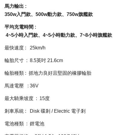
馬力輸出
 : 
350w
入門款
、
500w
動力款
、
750w
旗艦款
平均充電時間
 :
4~5小時
入門款
、
4~5小時
動力款
、7
~8小時
旗艦款
最快速度
 :   
25km/h
輪胎尺寸
  :  
8.5英吋 21.6cm
輪胎種類
 :  
抓地力良好且堅固的橡膠輪胎
馬達電壓
   : 
36V
最大騎乘坡度
  :  
15度
剎車系統
 :   
Disk 碟剎 / Electric 電子剎
電池種類
  :  
鋰電池