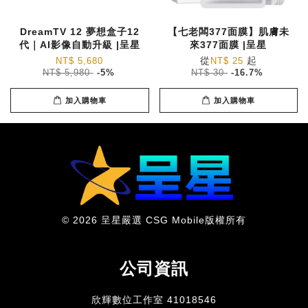
DreamTV 12 夢想盒子12
【七老闆377面膜】肌膚未
代｜AI影像自動升級 |呈星
來377面膜 |呈星
從
起
NT$ 5,680
NT$ 25
NT$ 5,980
-5%
NT$ 30
-16.7%
加入購物車
加入購物車
© 2026 呈星嚴選 CSG Mobile版權所有
公司資訊
欣輝數位工作室 41018546