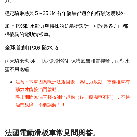
力、
穩定騎乘感與 5～25KM 各年齡層都適合的行駛速度以外，
加上IPX6防水能力與特殊的防暴衝設計，
可說是各方面都
很優異的電動滑板車。
全球首創 IPX6 防水 💧
雨天騎乘也 ok ，防水設計密封保護底盤和電機輪，面對水
窪不用退縮
注意：本車因為歐洲法規因素，為助力啟動，需要推車有
動力才能按油門啟動，
靜止期間無法直接按油門起跑（跟一般機車不同），不是
油門故障，不要誤解！！
法國電動滑板車常見問與答。