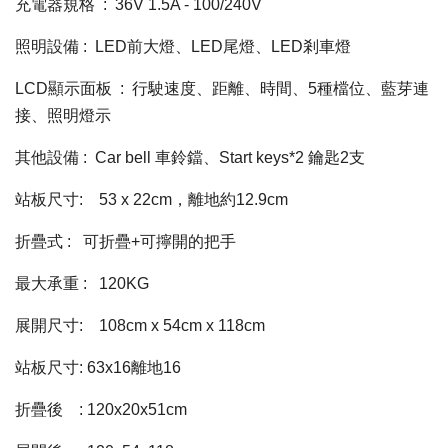
充電器規格
  :  
36V 1.5A - 100/240V
照明設備
 :  
LED前大燈、LED尾燈、LED剎車燈
LCD顯示面板
  :  
行駛速度、距離、時間、5種檔位、藍芽連
接、照明燈示
其他設備
 :  
Car bell 車鈴鐺、Start keys*2 鑰匙2支
站板尺寸:
53 x 22cm，離地約12.9cm
折疊式
 :   
可折疊+可擰開的把手
最大承重
 :   
120KG
展開尺寸:
108cm x 54cm x 118cm
站板尺寸: 63x16離地16
折疊後
: 120x20x51cm