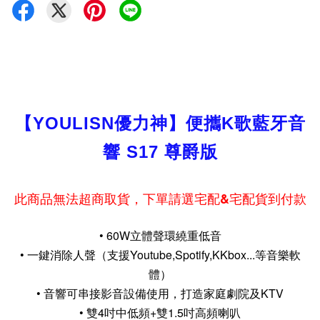
【YOULISN優力神】便攜K歌藍牙音
響 S17 尊爵版
此商品無法超商取貨，下單請選宅配&宅配貨到付款
• 60W立體聲環繞重低音
• 一鍵消除人聲（支援Youtube,Spotify,KKbox...等音樂軟
體）
• 音響可串接影音設備使用，打造家庭劇院及KTV
• 雙4吋中低頻+雙1.5吋高頻喇叭