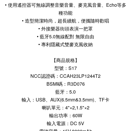
• 使用遙控器可無線調整音樂音量、麥克風音量、Echo等多
種功能
• 造型簡潔時尚，超長續航，便攜隨時歡唱
• 外接樂器街頭表演一把罩
• 藍牙5.0無線配對 無限自由
• 專利隱藏式雙麥克風收納
【商品規格】
型號：S17
NCC認證碼：CCAH23LP1244T2
BSMI碼：R3D076
藍牙：5.0
輸入：USB、AUX(6.5mm&3.5mm)、TF卡
喇叭單元：4"×2,1.5"×2
輸出功率：60W
輸入電源：DC 5V