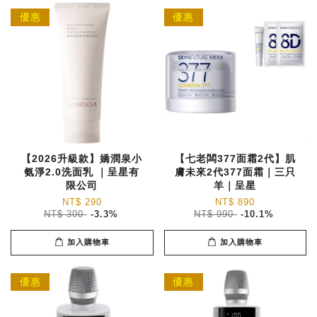
優惠
優惠
【2026升級款】嬌潤泉小
【七老闆377面霜2代】肌
氨淨2.0洗面乳 ｜呈星有
膚未來2代377面霜｜三只
限公司
羊｜呈星
NT$ 290
NT$ 890
NT$ 300
-3.3%
NT$ 990
-10.1%
加入購物車
加入購物車
優惠
優惠