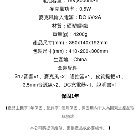
電池容量：15V,8000mAh
麥克風功率：0.5W
麥克風輸入電源：DC 5V/2A
材質：硬塑膠/鐵
重量(g)：4200g
產品尺寸(mm)：350x140x192mm
包裝尺寸(mm)：410×200×300mm
生產地：China
盒裝配件：
S17音響×1、麥克風×2、遙控器×1、皮質提把×1、
3.5mm音源線×2、DC充電器×1、說明書×1
保固1年
(
產品主機享1年保固，配件享1個月保固，保固期內非人為因素之產品瑕
疵損壞，
)
本公司將提供維修、更換產品或必要組件。